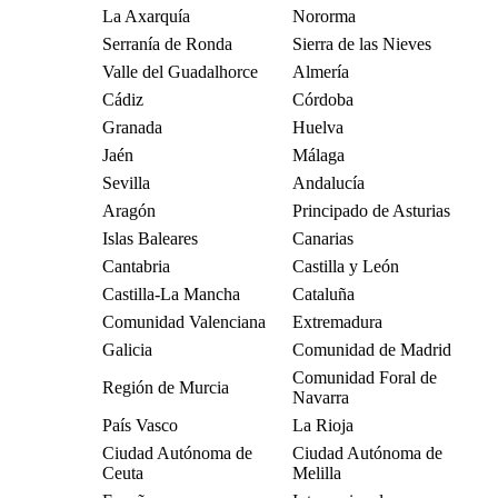
La Axarquía
Nororma
Serranía de Ronda
Sierra de las Nieves
Valle del Guadalhorce
Almería
Cádiz
Córdoba
Granada
Huelva
Jaén
Málaga
Sevilla
Andalucía
Aragón
Principado de Asturias
Islas Baleares
Canarias
Cantabria
Castilla y León
Castilla-La Mancha
Cataluña
Comunidad Valenciana
Extremadura
Galicia
Comunidad de Madrid
Comunidad Foral de
Región de Murcia
Navarra
País Vasco
La Rioja
Ciudad Autónoma de
Ciudad Autónoma de
Ceuta
Melilla