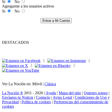
Si
No
Agregarme a los usuarios activos
Si
No
Entrar a Mi Cuenta
DESTACADOS
|
|
|
|
Ver La Noción en: Móvil |
Clásica
La Noción ®
2011 - 2026 |
Ayuda
|
Mapa del sitio
|
Quienes somos
|
Envíanos tu Noticia
|
Contacto
|
Aviso Legal
|
Condiciones de Uso y
Privacidad
|
Política de cookies
|
Preferencias del consentimiento de
cookies