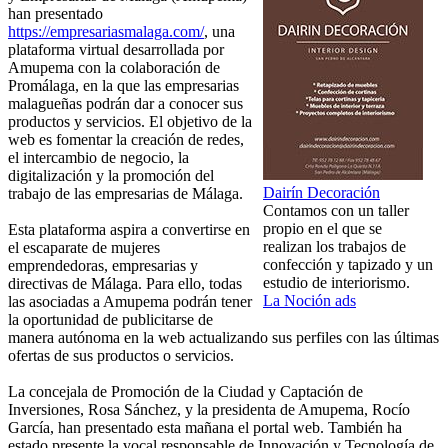
han presentado
https://empresariasmalaga.com/
, una
plataforma virtual desarrollada por
Amupema con la colaboración de
Promálaga, en la que las empresarias
malagueñas podrán dar a conocer sus
productos y servicios. El objetivo de la
web es fomentar la creación de redes,
el intercambio de negocio, la
digitalización y la promoción del
Dairín Decoración
trabajo de las empresarias de Málaga.
Contamos con un taller
propio en el que se
Esta plataforma aspira a convertirse en
realizan los trabajos de
el escaparate de mujeres
confección y tapizado y un
emprendedoras, empresarias y
estudio de interiorismo.
directivas de Málaga. Para ello, todas
La Noción ads
las asociadas a Amupema podrán tener
la oportunidad de publicitarse de
manera autónoma en la web actualizando sus perfiles con las últimas
ofertas de sus productos o servicios.
La concejala de Promoción de la Ciudad y Captación de
Inversiones, Rosa Sánchez, y la presidenta de Amupema, Rocío
García, han presentado esta mañana el portal web. También ha
estado presente la vocal responsable de Innovación y Tecnología de