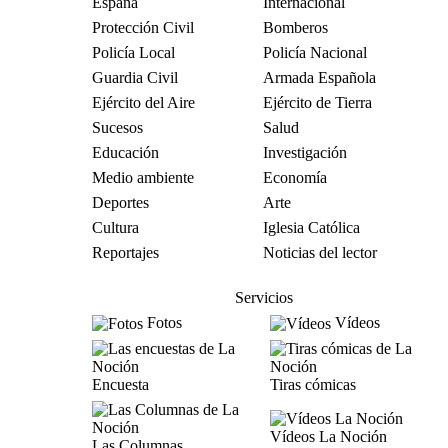
España
Internacional
Protección Civil
Bomberos
Policía Local
Policía Nacional
Guardia Civil
Armada Española
Ejército del Aire
Ejército de Tierra
Sucesos
Salud
Educación
Investigación
Medio ambiente
Economía
Deportes
Arte
Cultura
Iglesia Católica
Reportajes
Noticias del lector
Servicios
Fotos
Vídeos
Encuesta
Tiras cómicas
Vídeos La Noción
Las Columnas