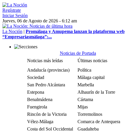
Regístrate
Iniciar Sesión
Jueves, 06 de Agosto de 2026 - 6:12 am
La Noción
|
Promálaga y Amupema lanzan la plataforma web
“Empresariasmálaga”:...
Noticias de Portada
Noticias más leídas
Últimas noticias
Andalucía (provincias)
Política
Sociedad
Málaga capital
San Pedro Alcántara
Marbella
Estepona
Alhaurín de la Torre
Benalmádena
Cártama
Fuengirola
Mijas
Rincón de la Victoria
Torremolinos
Vélez-Málaga
Comarca de Antequera
Costa del Sol Occidental
Guadalteba