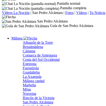
Pantalla normal
Pantalla completa
Vídeos La Noción
|
San Pedro Alcántara
|
Fotos
|
Vídeos
|
Tu Noticia
San Pedro Alcántara
Guía de San Pedro Alcántara
Málaga
Alhaurín de la Torre
Benalmádena
Cártama
Comarca de Antequera
Costa del Sol Occidental
Estepona
Fuengirola
Guadalteba
La Axarquía
Málaga capital
Marbella
Mijas
Nororma
Rincón de la Victoria
San Pedro Alcántara