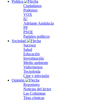
Política
Ciudadanos
Podemos
VOX
IU
Adelante Andalucía
PP
PSOE
Partidos políticos
Sociedad
Sucesos
Salud
Educación
Investigación
Medio ambiente
Videojuegos
Tecnología
Cine y televisión
Opinión
Reportajes
Noticias del lector
Las Columnas
Tiras cómicas