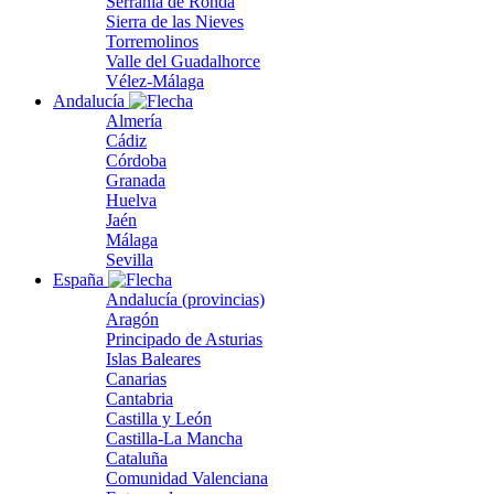
Serranía de Ronda
Sierra de las Nieves
Torremolinos
Valle del Guadalhorce
Vélez-Málaga
Andalucía
Almería
Cádiz
Córdoba
Granada
Huelva
Jaén
Málaga
Sevilla
España
Andalucía (provincias)
Aragón
Principado de Asturias
Islas Baleares
Canarias
Cantabria
Castilla y León
Castilla-La Mancha
Cataluña
Comunidad Valenciana