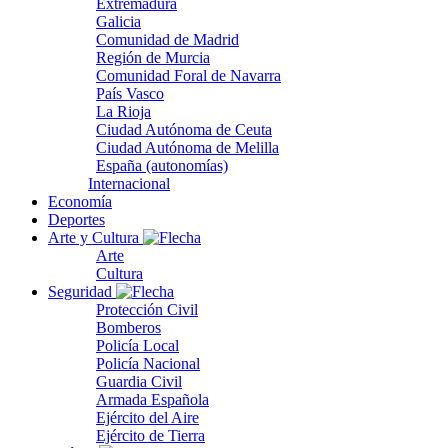
Extremadura
Galicia
Comunidad de Madrid
Región de Murcia
Comunidad Foral de Navarra
País Vasco
La Rioja
Ciudad Autónoma de Ceuta
Ciudad Autónoma de Melilla
España (autonomías)
Internacional
Economía
Deportes
Arte y Cultura
Arte
Cultura
Seguridad
Protección Civil
Bomberos
Policía Local
Policía Nacional
Guardia Civil
Armada Española
Ejército del Aire
Ejército de Tierra