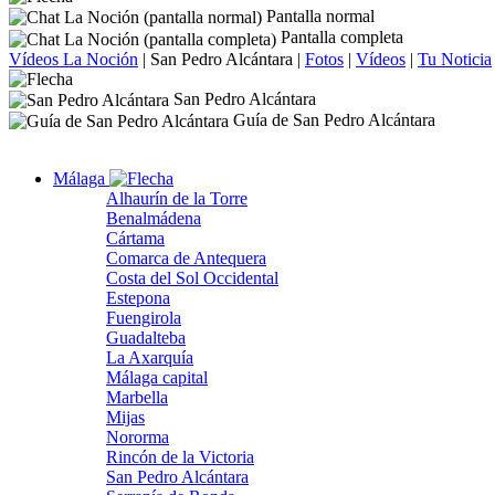
Pantalla normal
Pantalla completa
Vídeos La Noción
|
San Pedro Alcántara
|
Fotos
|
Vídeos
|
Tu Noticia
San Pedro Alcántara
Guía de San Pedro Alcántara
Málaga
Alhaurín de la Torre
Benalmádena
Cártama
Comarca de Antequera
Costa del Sol Occidental
Estepona
Fuengirola
Guadalteba
La Axarquía
Málaga capital
Marbella
Mijas
Nororma
Rincón de la Victoria
San Pedro Alcántara