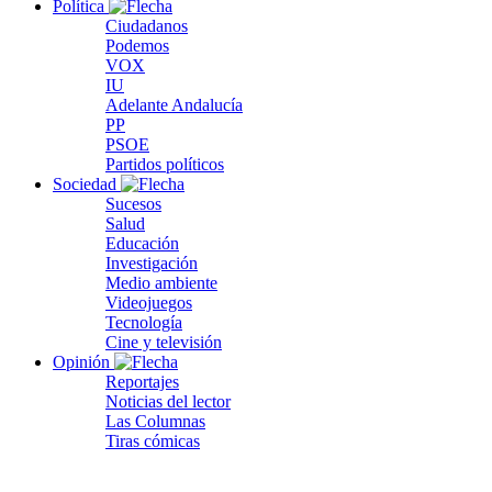
Política
Ciudadanos
Podemos
VOX
IU
Adelante Andalucía
PP
PSOE
Partidos políticos
Sociedad
Sucesos
Salud
Educación
Investigación
Medio ambiente
Videojuegos
Tecnología
Cine y televisión
Opinión
Reportajes
Noticias del lector
Las Columnas
Tiras cómicas