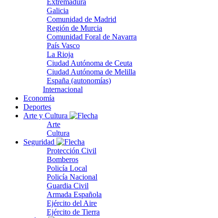
Extremadura
Galicia
Comunidad de Madrid
Región de Murcia
Comunidad Foral de Navarra
País Vasco
La Rioja
Ciudad Autónoma de Ceuta
Ciudad Autónoma de Melilla
España (autonomías)
Internacional
Economía
Deportes
Arte y Cultura
Arte
Cultura
Seguridad
Protección Civil
Bomberos
Policía Local
Policía Nacional
Guardia Civil
Armada Española
Ejército del Aire
Ejército de Tierra