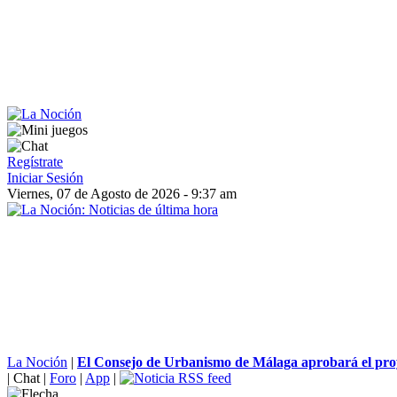
Regístrate
Iniciar Sesión
Viernes, 07 de Agosto de 2026 - 9:37 am
La Noción
|
El Consejo de Urbanismo de Málaga aprobará el proy
|
Chat
|
Foro
|
App
|