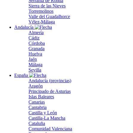
Serranía de Ronda
Sierra de las Nieves
Torremolinos
Valle del Guadalhorce
Vélez-Málaga
Andalucía
Almería
Cádiz
Córdoba
Granada
Huelva
Jaén
Málaga
Sevilla
España
Andalucía (provincias)
Aragón
Principado de Asturias
Islas Baleares
Canarias
Cantabria
Castilla y León
Castilla-La Mancha
Cataluña
Comunidad Valenciana