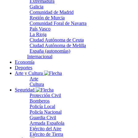
Extremadura
Galicia
Comunidad de Madrid
Región de Murcia
Comunidad Foral de Navarra
País Vasco
La Rioja
Ciudad Autónoma de Ceuta
Ciudad Autónoma de Melilla
España (autonomías)
Internacional
Economía
Deportes
Arte y Cultura
Arte
Cultura
Seguridad
Protección Civil
Bomberos
Policía Local
Policía Nacional
Guardia Civil
Armada Española
Ejército del Aire
Ejército de Tierra