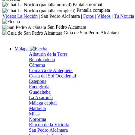
Pantalla normal
Pantalla completa
Vídeos La Noción
|
San Pedro Alcántara
|
Fotos
|
Vídeos
|
Tu Noticia
San Pedro Alcántara
Guía de San Pedro Alcántara
Málaga
Alhaurín de la Torre
Benalmádena
Cártama
Comarca de Antequera
Costa del Sol Occidental
Estepona
Fuengirola
Guadalteba
La Axarquía
Málaga capital
Marbella
Mijas
Nororma
Rincón de la Victoria
San Pedro Alcántara