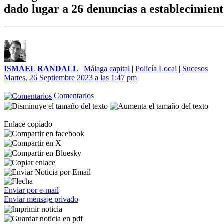
dado lugar a 26 denuncias a establecimient
ISMAEL RANDALL
|
Málaga capital
|
Policía Local
|
Sucesos
Martes, 26 Septiembre 2023 a las 1:47 pm
Comentarios
Enlace copiado
Enviar por e-mail
Enviar mensaje privado