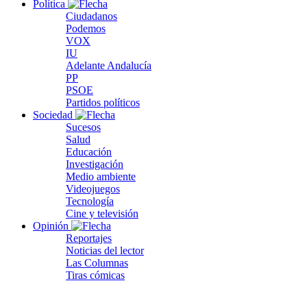
Política
Ciudadanos
Podemos
VOX
IU
Adelante Andalucía
PP
PSOE
Partidos políticos
Sociedad
Sucesos
Salud
Educación
Investigación
Medio ambiente
Videojuegos
Tecnología
Cine y televisión
Opinión
Reportajes
Noticias del lector
Las Columnas
Tiras cómicas