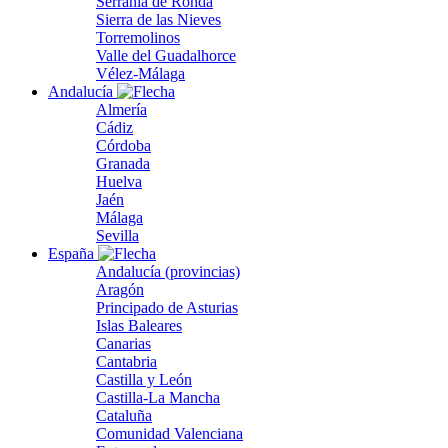
Serranía de Ronda
Sierra de las Nieves
Torremolinos
Valle del Guadalhorce
Vélez-Málaga
Andalucía
Almería
Cádiz
Córdoba
Granada
Huelva
Jaén
Málaga
Sevilla
España
Andalucía (provincias)
Aragón
Principado de Asturias
Islas Baleares
Canarias
Cantabria
Castilla y León
Castilla-La Mancha
Cataluña
Comunidad Valenciana