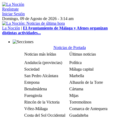
Regístrate
Iniciar Sesión
Domingo, 09 de Agosto de 2026 - 3:14 am
La Noción
|
El Ayuntamiento de Málaga y Afenes organizan
distintas actividades...
Noticias de Portada
Noticias más leídas
Últimas noticias
Andalucía (provincias)
Política
Sociedad
Málaga capital
San Pedro Alcántara
Marbella
Estepona
Alhaurín de la Torre
Benalmádena
Cártama
Fuengirola
Mijas
Rincón de la Victoria
Torremolinos
Vélez-Málaga
Comarca de Antequera
Costa del Sol Occidental
Guadalteba