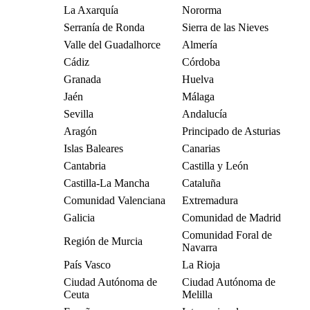
La Axarquía
Nororma
Serranía de Ronda
Sierra de las Nieves
Valle del Guadalhorce
Almería
Cádiz
Córdoba
Granada
Huelva
Jaén
Málaga
Sevilla
Andalucía
Aragón
Principado de Asturias
Islas Baleares
Canarias
Cantabria
Castilla y León
Castilla-La Mancha
Cataluña
Comunidad Valenciana
Extremadura
Galicia
Comunidad de Madrid
Comunidad Foral de
Región de Murcia
Navarra
País Vasco
La Rioja
Ciudad Autónoma de
Ciudad Autónoma de
Ceuta
Melilla