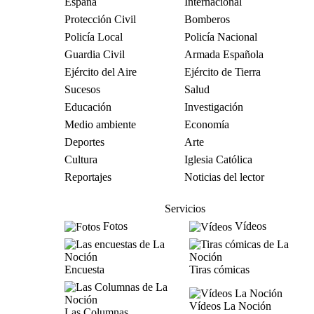
España
Internacional
Protección Civil
Bomberos
Policía Local
Policía Nacional
Guardia Civil
Armada Española
Ejército del Aire
Ejército de Tierra
Sucesos
Salud
Educación
Investigación
Medio ambiente
Economía
Deportes
Arte
Cultura
Iglesia Católica
Reportajes
Noticias del lector
Servicios
Fotos
Vídeos
Encuesta
Tiras cómicas
Vídeos La Noción
Las Columnas