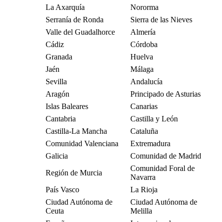
La Axarquía
Nororma
Serranía de Ronda
Sierra de las Nieves
Valle del Guadalhorce
Almería
Cádiz
Córdoba
Granada
Huelva
Jaén
Málaga
Sevilla
Andalucía
Aragón
Principado de Asturias
Islas Baleares
Canarias
Cantabria
Castilla y León
Castilla-La Mancha
Cataluña
Comunidad Valenciana
Extremadura
Galicia
Comunidad de Madrid
Comunidad Foral de
Región de Murcia
Navarra
País Vasco
La Rioja
Ciudad Autónoma de
Ciudad Autónoma de
Ceuta
Melilla