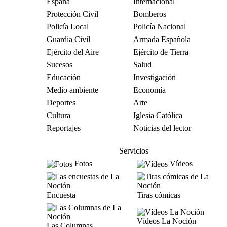
España
Internacional
Protección Civil
Bomberos
Policía Local
Policía Nacional
Guardia Civil
Armada Española
Ejército del Aire
Ejército de Tierra
Sucesos
Salud
Educación
Investigación
Medio ambiente
Economía
Deportes
Arte
Cultura
Iglesia Católica
Reportajes
Noticias del lector
Servicios
Fotos
Vídeos
Encuesta
Tiras cómicas
Vídeos La Noción
Las Columnas