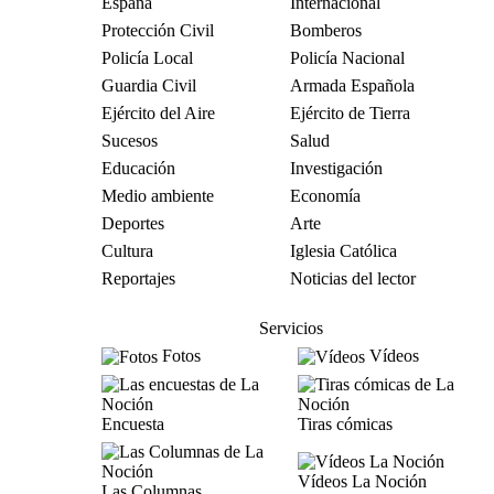
España
Internacional
Protección Civil
Bomberos
Policía Local
Policía Nacional
Guardia Civil
Armada Española
Ejército del Aire
Ejército de Tierra
Sucesos
Salud
Educación
Investigación
Medio ambiente
Economía
Deportes
Arte
Cultura
Iglesia Católica
Reportajes
Noticias del lector
Servicios
Fotos
Vídeos
Encuesta
Tiras cómicas
Vídeos La Noción
Las Columnas