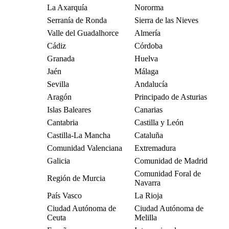
La Axarquía
Nororma
Serranía de Ronda
Sierra de las Nieves
Valle del Guadalhorce
Almería
Cádiz
Córdoba
Granada
Huelva
Jaén
Málaga
Sevilla
Andalucía
Aragón
Principado de Asturias
Islas Baleares
Canarias
Cantabria
Castilla y León
Castilla-La Mancha
Cataluña
Comunidad Valenciana
Extremadura
Galicia
Comunidad de Madrid
Comunidad Foral de
Región de Murcia
Navarra
País Vasco
La Rioja
Ciudad Autónoma de
Ciudad Autónoma de
Ceuta
Melilla