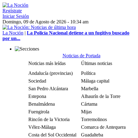
Regístrate
Iniciar Sesión
Domingo, 09 de Agosto de 2026 - 10:34 am
La Noción
|
La Policía Nacional detiene a un fugitivo buscado
por un...
Noticias de Portada
Noticias más leídas
Últimas noticias
Andalucía (provincias)
Política
Sociedad
Málaga capital
San Pedro Alcántara
Marbella
Estepona
Alhaurín de la Torre
Benalmádena
Cártama
Fuengirola
Mijas
Rincón de la Victoria
Torremolinos
Vélez-Málaga
Comarca de Antequera
Costa del Sol Occidental
Guadalteba