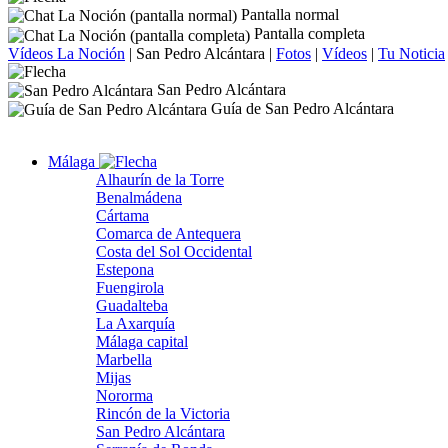
Pantalla normal
Pantalla completa
Vídeos La Noción
|
San Pedro Alcántara
|
Fotos
|
Vídeos
|
Tu Noticia
San Pedro Alcántara
Guía de San Pedro Alcántara
Málaga
Alhaurín de la Torre
Benalmádena
Cártama
Comarca de Antequera
Costa del Sol Occidental
Estepona
Fuengirola
Guadalteba
La Axarquía
Málaga capital
Marbella
Mijas
Nororma
Rincón de la Victoria
San Pedro Alcántara