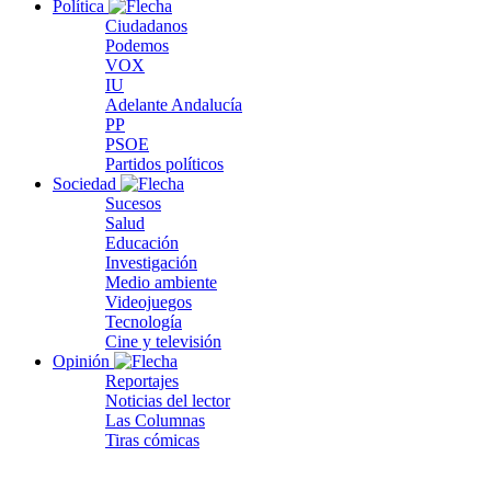
Política
Ciudadanos
Podemos
VOX
IU
Adelante Andalucía
PP
PSOE
Partidos políticos
Sociedad
Sucesos
Salud
Educación
Investigación
Medio ambiente
Videojuegos
Tecnología
Cine y televisión
Opinión
Reportajes
Noticias del lector
Las Columnas
Tiras cómicas