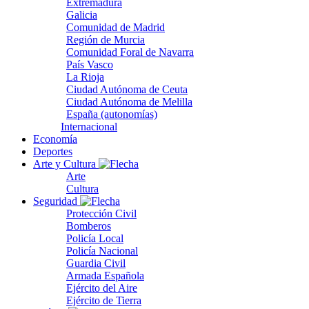
Extremadura
Galicia
Comunidad de Madrid
Región de Murcia
Comunidad Foral de Navarra
País Vasco
La Rioja
Ciudad Autónoma de Ceuta
Ciudad Autónoma de Melilla
España (autonomías)
Internacional
Economía
Deportes
Arte y Cultura
Arte
Cultura
Seguridad
Protección Civil
Bomberos
Policía Local
Policía Nacional
Guardia Civil
Armada Española
Ejército del Aire
Ejército de Tierra