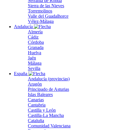
Serranía de Ronda
Sierra de las Nieves
Torremolinos
Valle del Guadalhorce
Vélez-Málaga
Andalucía
Almería
Cádiz
Córdoba
Granada
Huelva
Jaén
Málaga
Sevilla
España
Andalucía (provincias)
Aragón
Principado de Asturias
Islas Baleares
Canarias
Cantabria
Castilla y León
Castilla-La Mancha
Cataluña
Comunidad Valenciana