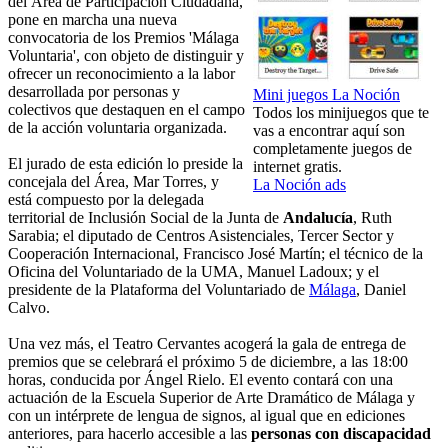
del Área de Participación Ciudadana,
pone en marcha una nueva
convocatoria de los Premios 'Málaga
Voluntaria', con objeto de distinguir y
ofrecer un reconocimiento a la labor
desarrollada por personas y
Mini juegos La Noción
colectivos que destaquen en el campo
Todos los minijuegos que te
de la acción voluntaria organizada.
vas a encontrar aquí son
completamente juegos de
El jurado de esta edición lo preside la
internet gratis.
concejala del Área, Mar Torres, y
La Noción ads
está compuesto por la delegada
territorial de Inclusión Social de la Junta de
Andalucía
, Ruth
Sarabia; el diputado de Centros Asistenciales, Tercer Sector y
Cooperación Internacional, Francisco José Martín; el técnico de la
Oficina del Voluntariado de la UMA, Manuel Ladoux; y el
presidente de la Plataforma del Voluntariado de
Málaga
, Daniel
Calvo.
Una vez más, el Teatro Cervantes acogerá la gala de entrega de
premios que se celebrará el próximo 5 de diciembre, a las 18:00
horas, conducida por Ángel Rielo. El evento contará con una
actuación de la Escuela Superior de Arte Dramático de Málaga y
con un intérprete de lengua de signos, al igual que en ediciones
anteriores, para hacerlo accesible a las
personas con discapacidad