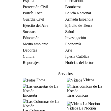
España
Internacional
Protección Civil
Bomberos
Policía Local
Policía Nacional
Guardia Civil
Armada Española
Ejército del Aire
Ejército de Tierra
Sucesos
Salud
Educación
Investigación
Medio ambiente
Economía
Deportes
Arte
Cultura
Iglesia Católica
Reportajes
Noticias del lector
Servicios
Fotos
Vídeos
Encuesta
Tiras cómicas
Vídeos La Noción
Las Columnas