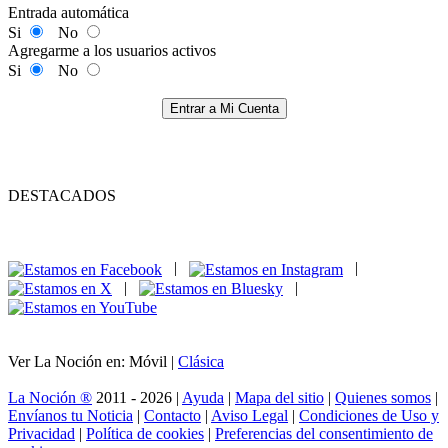
Entrada automática
Si
No
Agregarme a los usuarios activos
Si
No
Entrar a Mi Cuenta
DESTACADOS
|
|
|
|
Ver La Noción en: Móvil |
Clásica
La Noción ®
2011 - 2026 |
Ayuda
|
Mapa del sitio
|
Quienes somos
|
Envíanos tu Noticia
|
Contacto
|
Aviso Legal
|
Condiciones de Uso y
Privacidad
|
Política de cookies
|
Preferencias del consentimiento de