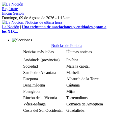
Regístrate
Iniciar Sesión
Domingo, 09 de Agosto de 2026 - 1:13 am
La Noción
|
Una treintena de asociaciones y entidades optan a
los XIX...
Noticias de Portada
Noticias más leídas
Últimas noticias
Andalucía (provincias)
Política
Sociedad
Málaga capital
San Pedro Alcántara
Marbella
Estepona
Alhaurín de la Torre
Benalmádena
Cártama
Fuengirola
Mijas
Rincón de la Victoria
Torremolinos
Vélez-Málaga
Comarca de Antequera
Costa del Sol Occidental
Guadalteba