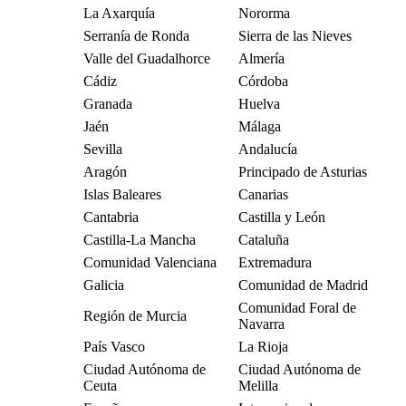
La Axarquía
Nororma
Serranía de Ronda
Sierra de las Nieves
Valle del Guadalhorce
Almería
Cádiz
Córdoba
Granada
Huelva
Jaén
Málaga
Sevilla
Andalucía
Aragón
Principado de Asturias
Islas Baleares
Canarias
Cantabria
Castilla y León
Castilla-La Mancha
Cataluña
Comunidad Valenciana
Extremadura
Galicia
Comunidad de Madrid
Comunidad Foral de
Región de Murcia
Navarra
País Vasco
La Rioja
Ciudad Autónoma de
Ciudad Autónoma de
Ceuta
Melilla