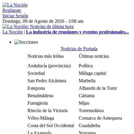
Regístrate
Iniciar Sesión
Domingo, 09 de Agosto de 2026 - 3:08 am
La Noción
|
La industria de reuniones y eventos profesionales...
Noticias de Portada
Noticias más leídas
Últimas noticias
Andalucía (provincias)
Política
Sociedad
Málaga capital
San Pedro Alcántara
Marbella
Estepona
Alhaurín de la Torre
Benalmádena
Cártama
Fuengirola
Mijas
Rincón de la Victoria
Torremolinos
Vélez-Málaga
Comarca de Antequera
Costa del Sol Occidental
Guadalteba
La Axarquía
Nororma