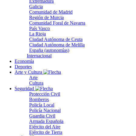
Extremadura
Galicia
Comunidad de Madrid
Región de Murcia
Comunidad Foral de Navarra
País Vasco
La Rioja
Ciudad Autónoma de Ceuta
Ciudad Autónoma de Melilla
España (autonomías)
Internacional
Economía
Deportes
Arte y Cultura
Arte
Cultura
Seguridad
Protección Civil
Bomberos
Policía Local
Policía Nacional
Guardia Civil
Armada Española
Ejército del Aire
Ejército de Tierra