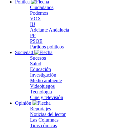
Política
Ciudadanos
Podemos
VOX
IU
Adelante Andalucía
PP
PSOE
Partidos políticos
Sociedad
Sucesos
Salud
Educación
Investigación
Medio ambiente
Videojuegos
Tecnología
Cine y televisión
Opinión
Reportajes
Noticias del lector
Las Columnas
Tiras cómicas