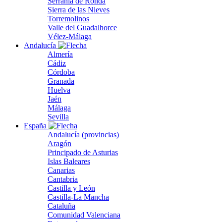
Serranía de Ronda
Sierra de las Nieves
Torremolinos
Valle del Guadalhorce
Vélez-Málaga
Andalucía
Almería
Cádiz
Córdoba
Granada
Huelva
Jaén
Málaga
Sevilla
España
Andalucía (provincias)
Aragón
Principado de Asturias
Islas Baleares
Canarias
Cantabria
Castilla y León
Castilla-La Mancha
Cataluña
Comunidad Valenciana