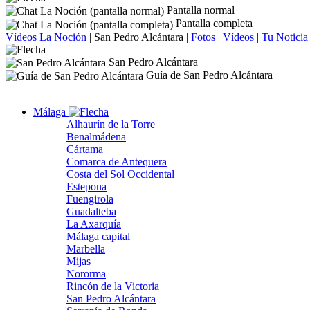
Pantalla normal
Pantalla completa
Vídeos La Noción
|
San Pedro Alcántara
|
Fotos
|
Vídeos
|
Tu Noticia
San Pedro Alcántara
Guía de San Pedro Alcántara
Málaga
Alhaurín de la Torre
Benalmádena
Cártama
Comarca de Antequera
Costa del Sol Occidental
Estepona
Fuengirola
Guadalteba
La Axarquía
Málaga capital
Marbella
Mijas
Nororma
Rincón de la Victoria
San Pedro Alcántara