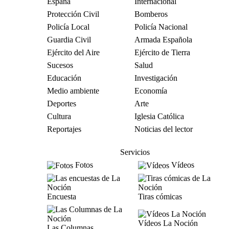
España
Internacional
Protección Civil
Bomberos
Policía Local
Policía Nacional
Guardia Civil
Armada Española
Ejército del Aire
Ejército de Tierra
Sucesos
Salud
Educación
Investigación
Medio ambiente
Economía
Deportes
Arte
Cultura
Iglesia Católica
Reportajes
Noticias del lector
Servicios
Fotos
Vídeos
Encuesta
Tiras cómicas
Vídeos La Noción
Las Columnas