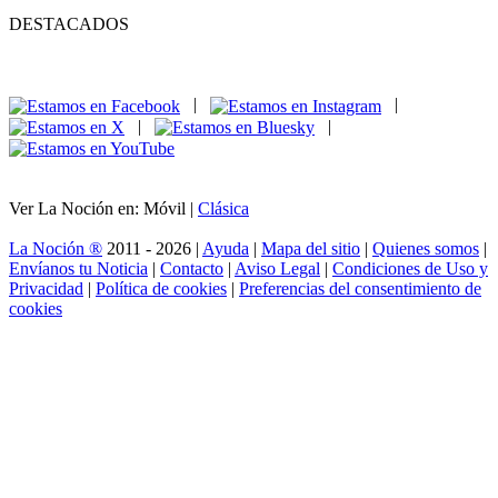
DESTACADOS
|
|
|
|
Ver La Noción en: Móvil |
Clásica
La Noción ®
2011 - 2026 |
Ayuda
|
Mapa del sitio
|
Quienes somos
|
Envíanos tu Noticia
|
Contacto
|
Aviso Legal
|
Condiciones de Uso y
Privacidad
|
Política de cookies
|
Preferencias del consentimiento de
cookies