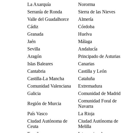
La Axarquía
Nororma
Serranía de Ronda
Sierra de las Nieves
Valle del Guadalhorce
Almería
Cádiz
Córdoba
Granada
Huelva
Jaén
Málaga
Sevilla
Andalucía
Aragón
Principado de Asturias
Islas Baleares
Canarias
Cantabria
Castilla y León
Castilla-La Mancha
Cataluña
Comunidad Valenciana
Extremadura
Galicia
Comunidad de Madrid
Comunidad Foral de
Región de Murcia
Navarra
País Vasco
La Rioja
Ciudad Autónoma de
Ciudad Autónoma de
Ceuta
Melilla