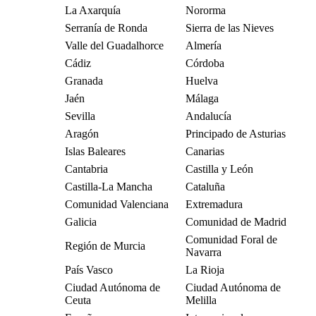
La Axarquía
Nororma
Serranía de Ronda
Sierra de las Nieves
Valle del Guadalhorce
Almería
Cádiz
Córdoba
Granada
Huelva
Jaén
Málaga
Sevilla
Andalucía
Aragón
Principado de Asturias
Islas Baleares
Canarias
Cantabria
Castilla y León
Castilla-La Mancha
Cataluña
Comunidad Valenciana
Extremadura
Galicia
Comunidad de Madrid
Comunidad Foral de
Región de Murcia
Navarra
País Vasco
La Rioja
Ciudad Autónoma de
Ciudad Autónoma de
Ceuta
Melilla