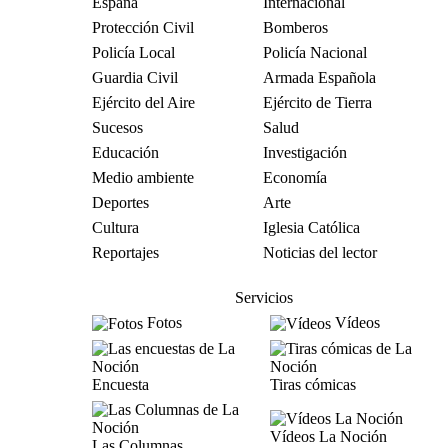
España
Internacional
Protección Civil
Bomberos
Policía Local
Policía Nacional
Guardia Civil
Armada Española
Ejército del Aire
Ejército de Tierra
Sucesos
Salud
Educación
Investigación
Medio ambiente
Economía
Deportes
Arte
Cultura
Iglesia Católica
Reportajes
Noticias del lector
Servicios
Fotos
Vídeos
Encuesta
Tiras cómicas
Vídeos La Noción
Las Columnas