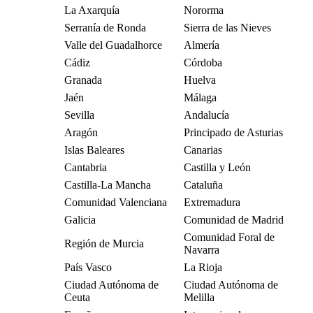
La Axarquía
Nororma
Serranía de Ronda
Sierra de las Nieves
Valle del Guadalhorce
Almería
Cádiz
Córdoba
Granada
Huelva
Jaén
Málaga
Sevilla
Andalucía
Aragón
Principado de Asturias
Islas Baleares
Canarias
Cantabria
Castilla y León
Castilla-La Mancha
Cataluña
Comunidad Valenciana
Extremadura
Galicia
Comunidad de Madrid
Comunidad Foral de
Región de Murcia
Navarra
País Vasco
La Rioja
Ciudad Autónoma de
Ciudad Autónoma de
Ceuta
Melilla