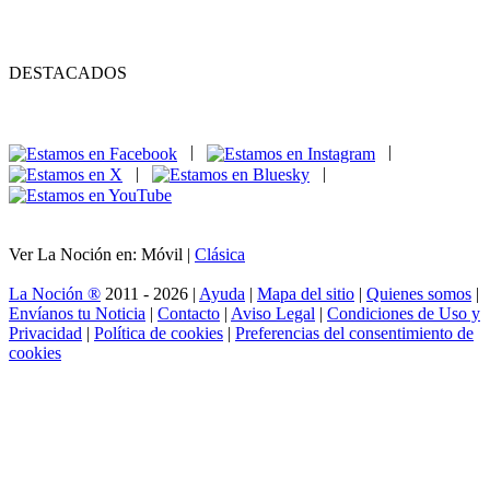
DESTACADOS
|
|
|
|
Ver La Noción en: Móvil |
Clásica
La Noción ®
2011 - 2026 |
Ayuda
|
Mapa del sitio
|
Quienes somos
|
Envíanos tu Noticia
|
Contacto
|
Aviso Legal
|
Condiciones de Uso y
Privacidad
|
Política de cookies
|
Preferencias del consentimiento de
cookies