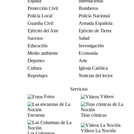
España
Internacional
Protección Civil
Bomberos
Policía Local
Policía Nacional
Guardia Civil
Armada Española
Ejército del Aire
Ejército de Tierra
Sucesos
Salud
Educación
Investigación
Medio ambiente
Economía
Deportes
Arte
Cultura
Iglesia Católica
Reportajes
Noticias del lector
Servicios
Fotos
Vídeos
Encuesta
Tiras cómicas
Vídeos La Noción
Las Columnas