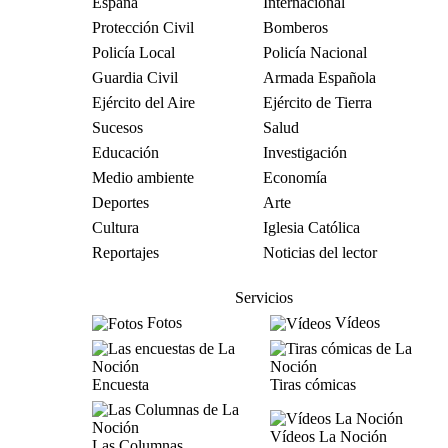
España
Internacional
Protección Civil
Bomberos
Policía Local
Policía Nacional
Guardia Civil
Armada Española
Ejército del Aire
Ejército de Tierra
Sucesos
Salud
Educación
Investigación
Medio ambiente
Economía
Deportes
Arte
Cultura
Iglesia Católica
Reportajes
Noticias del lector
Servicios
Fotos
Vídeos
Encuesta
Tiras cómicas
Vídeos La Noción
Las Columnas