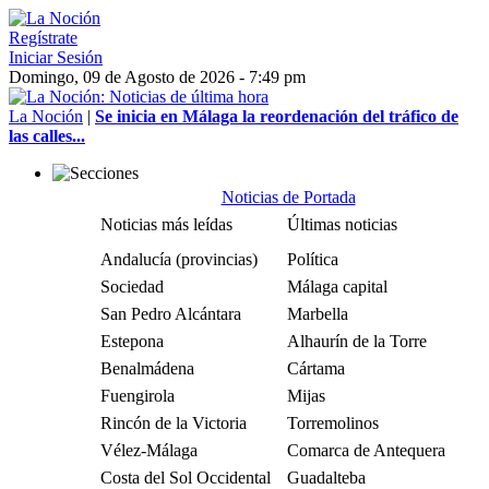
Regístrate
Iniciar Sesión
Domingo, 09 de Agosto de 2026 - 7:49 pm
La Noción
|
Se inicia en Málaga la reordenación del tráfico de
las calles...
Noticias de Portada
Noticias más leídas
Últimas noticias
Andalucía (provincias)
Política
Sociedad
Málaga capital
San Pedro Alcántara
Marbella
Estepona
Alhaurín de la Torre
Benalmádena
Cártama
Fuengirola
Mijas
Rincón de la Victoria
Torremolinos
Vélez-Málaga
Comarca de Antequera
Costa del Sol Occidental
Guadalteba