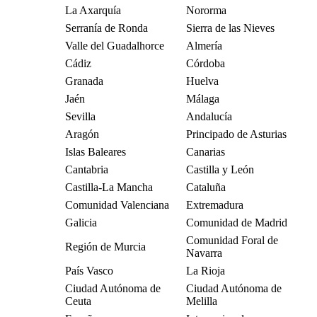
La Axarquía
Nororma
Serranía de Ronda
Sierra de las Nieves
Valle del Guadalhorce
Almería
Cádiz
Córdoba
Granada
Huelva
Jaén
Málaga
Sevilla
Andalucía
Aragón
Principado de Asturias
Islas Baleares
Canarias
Cantabria
Castilla y León
Castilla-La Mancha
Cataluña
Comunidad Valenciana
Extremadura
Galicia
Comunidad de Madrid
Comunidad Foral de
Región de Murcia
Navarra
País Vasco
La Rioja
Ciudad Autónoma de
Ciudad Autónoma de
Ceuta
Melilla