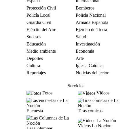
España
Internacional
Protección Civil
Bomberos
Policía Local
Policía Nacional
Guardia Civil
Armada Española
Ejército del Aire
Ejército de Tierra
Sucesos
Salud
Educación
Investigación
Medio ambiente
Economía
Deportes
Arte
Cultura
Iglesia Católica
Reportajes
Noticias del lector
Servicios
Fotos
Vídeos
Encuesta
Tiras cómicas
Vídeos La Noción
Las Columnas