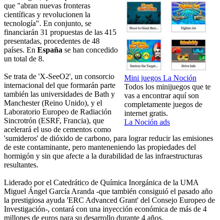
que "abran nuevas fronteras
científicas y revolucionen la
tecnología". En conjunto, se
financiarán 31 propuestas de las 415
presentadas, procedentes de 48
países. En
España
se han concedido
un total de 8.
Se trata de 'X-SeeO2', un consorcio
Mini juegos La Noción
internacional del que formarán parte
Todos los minijuegos que te
también las universidades de Bath y
vas a encontrar aquí son
Manchester (Reino Unido), y el
completamente juegos de
Laboratorio Europeo de Radiación
internet gratis.
Sincrotrón (ESRF, Francia), que
La Noción ads
acelerará el uso de cementos como
'sumideros' de dióxido de carbono, para lograr reducir las emisiones
de este contaminante, pero manteneniendo las propiedades del
hormigón y sin que afecte a la durabilidad de las infraestructuras
resultantes.
Liderado por el Catedrático de Química Inorgánica de la UMA
Miguel Ángel García Aranda -que también consiguió el pasado año
la prestigiosa ayuda 'ERC Advanced Grant' del Consejo Europeo de
Investigación-, contará con una inyección económica de más de 4
millones de euros para su desarrollo durante 4 años.