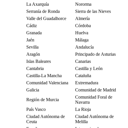
La Axarquía
Nororma
Serranía de Ronda
Sierra de las Nieves
Valle del Guadalhorce
Almería
Cádiz
Córdoba
Granada
Huelva
Jaén
Málaga
Sevilla
Andalucía
Aragón
Principado de Asturias
Islas Baleares
Canarias
Cantabria
Castilla y León
Castilla-La Mancha
Cataluña
Comunidad Valenciana
Extremadura
Galicia
Comunidad de Madrid
Comunidad Foral de
Región de Murcia
Navarra
País Vasco
La Rioja
Ciudad Autónoma de
Ciudad Autónoma de
Ceuta
Melilla