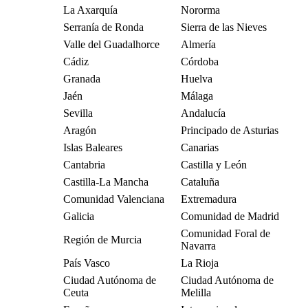
La Axarquía
Nororma
Serranía de Ronda
Sierra de las Nieves
Valle del Guadalhorce
Almería
Cádiz
Córdoba
Granada
Huelva
Jaén
Málaga
Sevilla
Andalucía
Aragón
Principado de Asturias
Islas Baleares
Canarias
Cantabria
Castilla y León
Castilla-La Mancha
Cataluña
Comunidad Valenciana
Extremadura
Galicia
Comunidad de Madrid
Comunidad Foral de
Región de Murcia
Navarra
País Vasco
La Rioja
Ciudad Autónoma de
Ciudad Autónoma de
Ceuta
Melilla