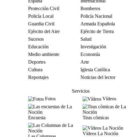
España
Internacional
Protección Civil
Bomberos
Policía Local
Policía Nacional
Guardia Civil
Armada Española
Ejército del Aire
Ejército de Tierra
Sucesos
Salud
Educación
Investigación
Medio ambiente
Economía
Deportes
Arte
Cultura
Iglesia Católica
Reportajes
Noticias del lector
Servicios
Fotos
Vídeos
Encuesta
Tiras cómicas
Vídeos La Noción
Las Columnas