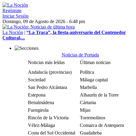
Regístrate
Iniciar Sesión
Domingo, 09 de Agosto de 2026 - 6:48 pm
La Noción
|
“La Traca”, la fiesta-aniversario del Contenedor
Cultural,...
Noticias de Portada
Noticias más leídas
Últimas noticias
Andalucía (provincias)
Política
Sociedad
Málaga capital
San Pedro Alcántara
Marbella
Estepona
Alhaurín de la Torre
Benalmádena
Cártama
Fuengirola
Mijas
Rincón de la Victoria
Torremolinos
Vélez-Málaga
Comarca de Antequera
Costa del Sol Occidental
Guadalteba