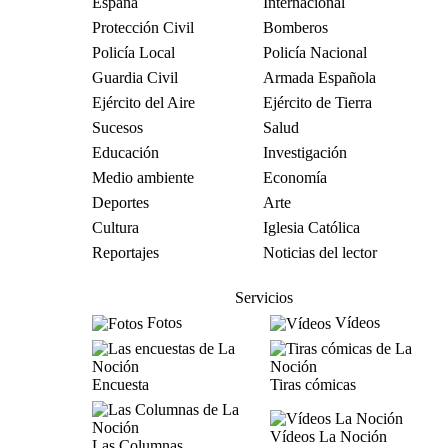
España
Internacional
Protección Civil
Bomberos
Policía Local
Policía Nacional
Guardia Civil
Armada Española
Ejército del Aire
Ejército de Tierra
Sucesos
Salud
Educación
Investigación
Medio ambiente
Economía
Deportes
Arte
Cultura
Iglesia Católica
Reportajes
Noticias del lector
Servicios
Fotos
Vídeos
Encuesta
Tiras cómicas
Vídeos La Noción
Las Columnas