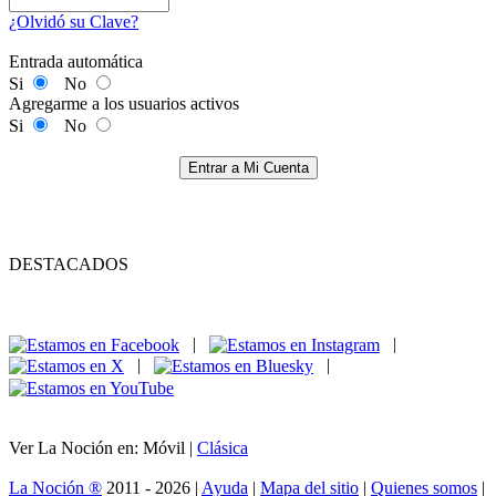
¿Olvidó su Clave?
Entrada automática
Si
No
Agregarme a los usuarios activos
Si
No
Entrar a Mi Cuenta
DESTACADOS
|
|
|
|
Ver La Noción en: Móvil |
Clásica
La Noción ®
2011 - 2026 |
Ayuda
|
Mapa del sitio
|
Quienes somos
|