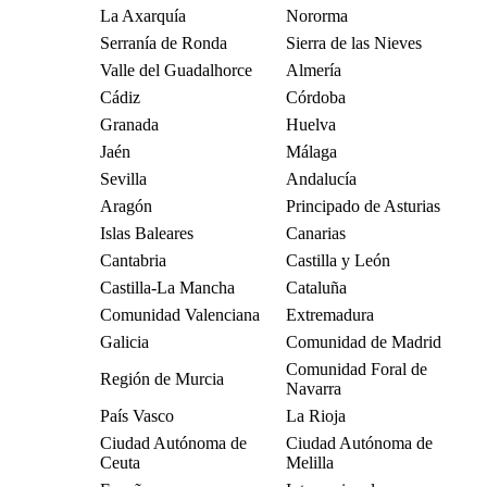
La Axarquía
Nororma
Serranía de Ronda
Sierra de las Nieves
Valle del Guadalhorce
Almería
Cádiz
Córdoba
Granada
Huelva
Jaén
Málaga
Sevilla
Andalucía
Aragón
Principado de Asturias
Islas Baleares
Canarias
Cantabria
Castilla y León
Castilla-La Mancha
Cataluña
Comunidad Valenciana
Extremadura
Galicia
Comunidad de Madrid
Comunidad Foral de
Región de Murcia
Navarra
País Vasco
La Rioja
Ciudad Autónoma de
Ciudad Autónoma de
Ceuta
Melilla