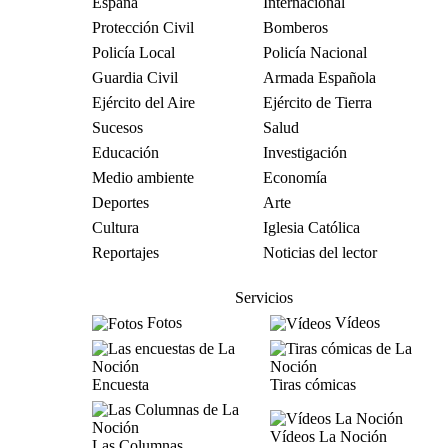
España
Internacional
Protección Civil
Bomberos
Policía Local
Policía Nacional
Guardia Civil
Armada Española
Ejército del Aire
Ejército de Tierra
Sucesos
Salud
Educación
Investigación
Medio ambiente
Economía
Deportes
Arte
Cultura
Iglesia Católica
Reportajes
Noticias del lector
Servicios
Fotos
Vídeos
Encuesta
Tiras cómicas
Vídeos La Noción
Las Columnas