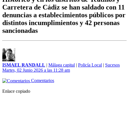
Carretera de Cádiz se han saldado con 11
denuncias a establecimientos públicos por
distintos incumplimientos y 42 personas
sancionadas
ISMAEL RANDALL
|
Málaga capital
|
Policía Local
|
Sucesos
Martes, 02 Junio 2026 a las 11:28 am
Comentarios
Enlace copiado