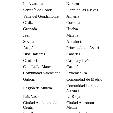
La Axarquía
Nororma
Serranía de Ronda
Sierra de las Nieves
Valle del Guadalhorce
Almería
Cádiz
Córdoba
Granada
Huelva
Jaén
Málaga
Sevilla
Andalucía
Aragón
Principado de Asturias
Islas Baleares
Canarias
Cantabria
Castilla y León
Castilla-La Mancha
Cataluña
Comunidad Valenciana
Extremadura
Galicia
Comunidad de Madrid
Comunidad Foral de
Región de Murcia
Navarra
País Vasco
La Rioja
Ciudad Autónoma de
Ciudad Autónoma de
Ceuta
Melilla