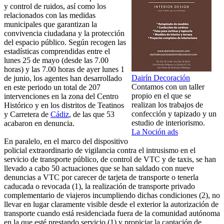
y control de ruidos, así como los
relacionados con las medidas
municipales que garantizan la
convivencia ciudadana y la protección
del espacio público. Según recogen las
estadísticas comprendidas entre el
lunes 25 de mayo (desde las 7.00
horas) y las 7.00 horas de ayer lunes 1
Dairín Decoración
de junio, los agentes han desarrollado
Contamos con un taller
en este periodo un total de 207
propio en el que se
intervenciones en la zona del Centro
realizan los trabajos de
Histórico y en los distritos de Teatinos
confección y tapizado y un
y Carretera de
Cádiz
, de las que 53
estudio de interiorismo.
acabaron en denuncia.
La Noción ads
En paralelo, en el marco del dispositivo
policial extraordinario de vigilancia contra el intrusismo en el
servicio de transporte público, de control de VTC y de taxis, se han
llevado a cabo 50 actuaciones que se han saldado con nueve
denuncias a VTC por carecer de tarjeta de transporte o tenerla
caducada o revocada (1), la realización de transporte privado
complementario de viajeros incumpliendo dichas condiciones (2), no
llevar en lugar claramente visible desde el exterior la autorización de
transporte cuando está residenciada fuera de la comunidad autónoma
en la que esté prestando servicio (1) y propiciar la captación de