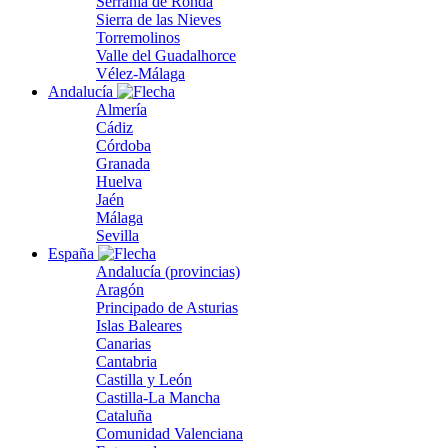
Serranía de Ronda
Sierra de las Nieves
Torremolinos
Valle del Guadalhorce
Vélez-Málaga
Andalucía
Almería
Cádiz
Córdoba
Granada
Huelva
Jaén
Málaga
Sevilla
España
Andalucía (provincias)
Aragón
Principado de Asturias
Islas Baleares
Canarias
Cantabria
Castilla y León
Castilla-La Mancha
Cataluña
Comunidad Valenciana