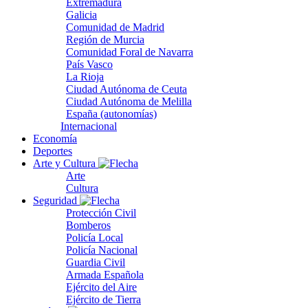
Extremadura
Galicia
Comunidad de Madrid
Región de Murcia
Comunidad Foral de Navarra
País Vasco
La Rioja
Ciudad Autónoma de Ceuta
Ciudad Autónoma de Melilla
España (autonomías)
Internacional
Economía
Deportes
Arte y Cultura
Arte
Cultura
Seguridad
Protección Civil
Bomberos
Policía Local
Policía Nacional
Guardia Civil
Armada Española
Ejército del Aire
Ejército de Tierra