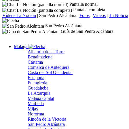
Pantalla normal
Pantalla completa
Vídeos La Noción
|
San Pedro Alcántara
|
Fotos
|
Vídeos
|
Tu Noticia
San Pedro Alcántara
Guía de San Pedro Alcántara
Málaga
Alhaurín de la Torre
Benalmádena
Cártama
Comarca de Antequera
Costa del Sol Occidental
Estepona
Fuengirola
Guadalteba
La Axarquía
Málaga capital
Marbella
Mijas
Nororma
Rincón de la Victoria
San Pedro Alcántara