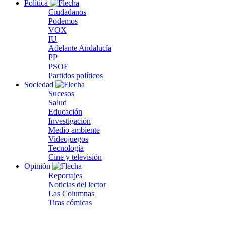
Política
Ciudadanos
Podemos
VOX
IU
Adelante Andalucía
PP
PSOE
Partidos políticos
Sociedad
Sucesos
Salud
Educación
Investigación
Medio ambiente
Videojuegos
Tecnología
Cine y televisión
Opinión
Reportajes
Noticias del lector
Las Columnas
Tiras cómicas