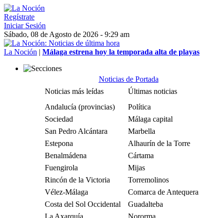
Regístrate
Iniciar Sesión
Sábado, 08 de Agosto de 2026 - 9:29 am
La Noción
|
Málaga estrena hoy la temporada alta de playas
Noticias de Portada
Noticias más leídas
Últimas noticias
Andalucía (provincias)
Política
Sociedad
Málaga capital
San Pedro Alcántara
Marbella
Estepona
Alhaurín de la Torre
Benalmádena
Cártama
Fuengirola
Mijas
Rincón de la Victoria
Torremolinos
Vélez-Málaga
Comarca de Antequera
Costa del Sol Occidental
Guadalteba
La Axarquía
Nororma