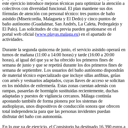
este ejercicio introduce mejoras técnicas para optimizar la atención a
colectivos con diversidad funcional. El plan mantiene sus dos
fórmulas de atención con personal técnico: tres puntos de baño
asistido (Misericordia, Malagueta y El Dedo) y cinco puntos de
baño autónomo (Guadalmar, San Andrés, La Caleta, Pedregalejo y
El Palo). Las solicitudes de cita previa pueden gestionarse en el
portal web oficial (
www.playas.malaga.eu
) en el apartado de
actividades.
Durante la segunda quincena de junio, el servicio asistido operará en
turnos de mañana (11:00 a 14:00 horas) y tarde (16:00 a 20:00
horas), al igual del que ya se ha ofrecido los primeros fines de
semana de junio y que se repetirá durante los dos primeros fines de
semana de septiembre. Los usuarios del baño autónomo dispondrán
de material técnico especializado que incluye sillas anfibias, grúas
con arnés y vestuarios adaptados, cuyas llaves de acceso se solicitan
en los módulos de enfermería. Estas zonas cuentan además con
rampas, pasarelas de hormigón sustituidas recientemente, duchas
adaptadas y puestos de vigilancia cercanos. Málaga continúa
apostando también de forma pionera por los sistemas de
audioplayas, unos dispositivos de conducción sonora que ofrecen
total independencia para que las personas invidentes puedan
disfrutar del baño con autonomía.
En lo que va de ejercicio, el Consistorio ha destinado 16.390 euros a