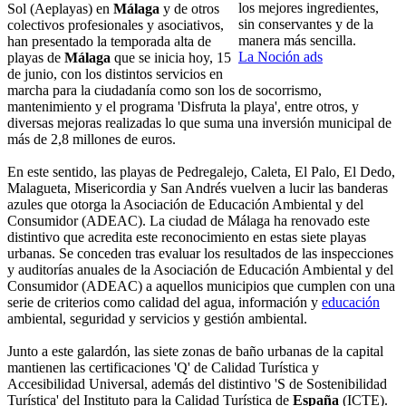
los mejores ingredientes,
Sol (Aeplayas) en
Málaga
y de otros
sin conservantes y de la
colectivos profesionales y asociativos,
manera más sencilla.
han presentado la temporada alta de
La Noción ads
playas de
Málaga
que se inicia hoy, 15
de junio, con los distintos servicios en
marcha para la ciudadanía como son los de socorrismo,
mantenimiento y el programa 'Disfruta la playa', entre otros, y
diversas mejoras realizadas lo que suma una inversión municipal de
más de 2,8 millones de euros.
En este sentido, las playas de Pedregalejo, Caleta, El Palo, El Dedo,
Malagueta, Misericordia y San Andrés vuelven a lucir las banderas
azules que otorga la Asociación de Educación Ambiental y del
Consumidor (ADEAC). La ciudad de Málaga ha renovado este
distintivo que acredita este reconocimiento en estas siete playas
urbanas. Se conceden tras evaluar los resultados de las inspecciones
y auditorías anuales de la Asociación de Educación Ambiental y del
Consumidor (ADEAC) a aquellos municipios que cumplen con una
serie de criterios como calidad del agua, información y
educación
ambiental, seguridad y servicios y gestión ambiental.
Junto a este galardón, las siete zonas de baño urbanas de la capital
mantienen las certificaciones 'Q' de Calidad Turística y
Accesibilidad Universal, además del distintivo 'S de Sostenibilidad
Turística' del Instituto para la Calidad Turística de
España
(ICTE).