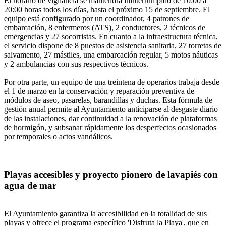
El horario de vigilancia se mantendrá ininterrumpido de 10:00 a
20:00 horas todos los días, hasta el próximo 15 de septiembre. El
equipo está configurado por un coordinador, 4 patrones de
embarcación, 8 enfermeros (ATS), 2 conductores, 2 técnicos de
emergencias y 27 socorristas. En cuanto a la infraestructura técnica,
el servicio dispone de 8 puestos de asistencia sanitaria, 27 torretas de
salvamento, 27 mástiles, una embarcación regular, 5 motos náuticas
y 2 ambulancias con sus respectivos técnicos.
Por otra parte, un equipo de una treintena de operarios trabaja desde
el 1 de marzo en la conservación y reparación preventiva de
módulos de aseo, pasarelas, barandillas y duchas. Esta fórmula de
gestión anual permite al Ayuntamiento anticiparse al desgaste diario
de las instalaciones, dar continuidad a la renovación de plataformas
de hormigón, y subsanar rápidamente los desperfectos ocasionados
por temporales o actos vandálicos.
Playas accesibles y proyecto pionero de lavapiés con
agua de mar
El Ayuntamiento garantiza la accesibilidad en la totalidad de sus
playas y ofrece el programa específico 'Disfruta la Playa', que en