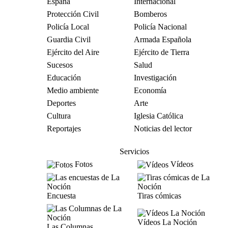
España
Internacional
Protección Civil
Bomberos
Policía Local
Policía Nacional
Guardia Civil
Armada Española
Ejército del Aire
Ejército de Tierra
Sucesos
Salud
Educación
Investigación
Medio ambiente
Economía
Deportes
Arte
Cultura
Iglesia Católica
Reportajes
Noticias del lector
Servicios
Fotos
Vídeos
Encuesta
Tiras cómicas
Vídeos La Noción
Las Columnas