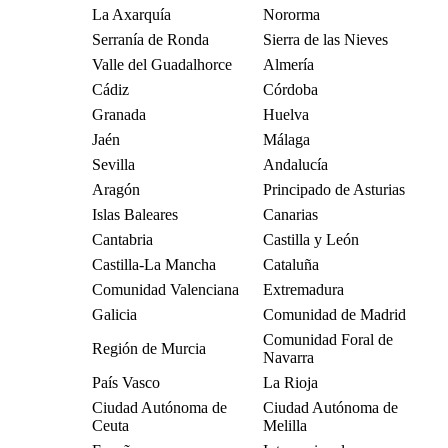
La Axarquía
Nororma
Serranía de Ronda
Sierra de las Nieves
Valle del Guadalhorce
Almería
Cádiz
Córdoba
Granada
Huelva
Jaén
Málaga
Sevilla
Andalucía
Aragón
Principado de Asturias
Islas Baleares
Canarias
Cantabria
Castilla y León
Castilla-La Mancha
Cataluña
Comunidad Valenciana
Extremadura
Galicia
Comunidad de Madrid
Comunidad Foral de
Región de Murcia
Navarra
País Vasco
La Rioja
Ciudad Autónoma de
Ciudad Autónoma de
Ceuta
Melilla