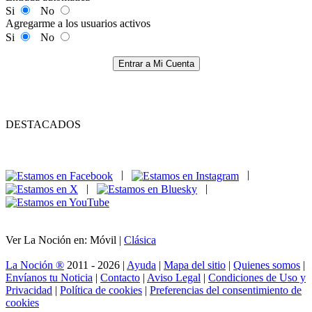
Si
No
Agregarme a los usuarios activos
Si
No
Entrar a Mi Cuenta
DESTACADOS
|
|
|
|
Ver La Noción en: Móvil |
Clásica
La Noción ®
2011 - 2026 |
Ayuda
|
Mapa del sitio
|
Quienes somos
|
Envíanos tu Noticia
|
Contacto
|
Aviso Legal
|
Condiciones de Uso y
Privacidad
|
Política de cookies
|
Preferencias del consentimiento de
cookies