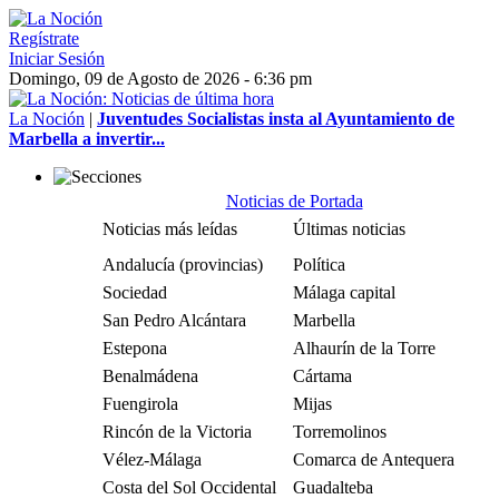
Regístrate
Iniciar Sesión
Domingo, 09 de Agosto de 2026 - 6:36 pm
La Noción
|
Juventudes Socialistas insta al Ayuntamiento de
Marbella a invertir...
Noticias de Portada
Noticias más leídas
Últimas noticias
Andalucía (provincias)
Política
Sociedad
Málaga capital
San Pedro Alcántara
Marbella
Estepona
Alhaurín de la Torre
Benalmádena
Cártama
Fuengirola
Mijas
Rincón de la Victoria
Torremolinos
Vélez-Málaga
Comarca de Antequera
Costa del Sol Occidental
Guadalteba