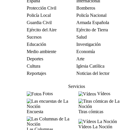
España
Internacional
Protección Civil
Bomberos
Policía Local
Policía Nacional
Guardia Civil
Armada Española
Ejército del Aire
Ejército de Tierra
Sucesos
Salud
Educación
Investigación
Medio ambiente
Economía
Deportes
Arte
Cultura
Iglesia Católica
Reportajes
Noticias del lector
Servicios
Fotos
Vídeos
Encuesta
Tiras cómicas
Vídeos La Noción
Las Columnas