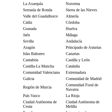
La Axarquía
Nororma
Serranía de Ronda
Sierra de las Nieves
Valle del Guadalhorce
Almería
Cádiz
Córdoba
Granada
Huelva
Jaén
Málaga
Sevilla
Andalucía
Aragón
Principado de Asturias
Islas Baleares
Canarias
Cantabria
Castilla y León
Castilla-La Mancha
Cataluña
Comunidad Valenciana
Extremadura
Galicia
Comunidad de Madrid
Comunidad Foral de
Región de Murcia
Navarra
País Vasco
La Rioja
Ciudad Autónoma de
Ciudad Autónoma de
Ceuta
Melilla