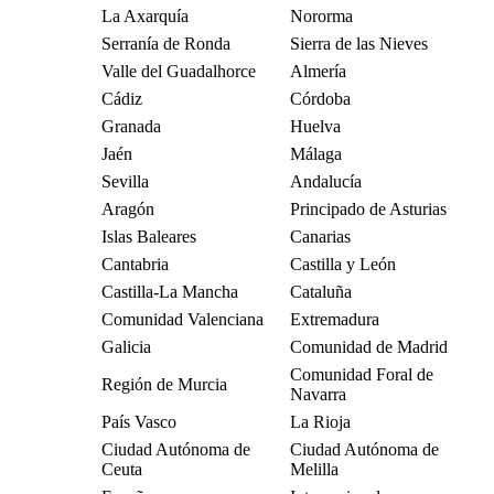
La Axarquía
Nororma
Serranía de Ronda
Sierra de las Nieves
Valle del Guadalhorce
Almería
Cádiz
Córdoba
Granada
Huelva
Jaén
Málaga
Sevilla
Andalucía
Aragón
Principado de Asturias
Islas Baleares
Canarias
Cantabria
Castilla y León
Castilla-La Mancha
Cataluña
Comunidad Valenciana
Extremadura
Galicia
Comunidad de Madrid
Comunidad Foral de
Región de Murcia
Navarra
País Vasco
La Rioja
Ciudad Autónoma de
Ciudad Autónoma de
Ceuta
Melilla