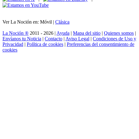
Ver La Noción en: Móvil |
Clásica
La Noción ®
2011 - 2026 |
Ayuda
|
Mapa del sitio
|
Quienes somos
|
Envíanos tu Noticia
|
Contacto
|
Aviso Legal
|
Condiciones de Uso y
Privacidad
|
Política de cookies
|
Preferencias del consentimiento de
cookies