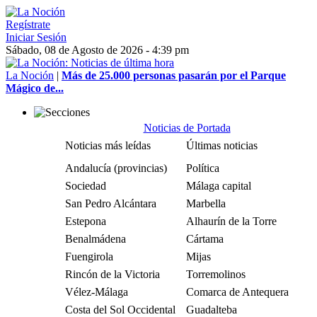
Regístrate
Iniciar Sesión
Sábado, 08 de Agosto de 2026 - 4:39 pm
La Noción
|
Más de 25.000 personas pasarán por el Parque
Mágico de...
Noticias de Portada
Noticias más leídas
Últimas noticias
Andalucía (provincias)
Política
Sociedad
Málaga capital
San Pedro Alcántara
Marbella
Estepona
Alhaurín de la Torre
Benalmádena
Cártama
Fuengirola
Mijas
Rincón de la Victoria
Torremolinos
Vélez-Málaga
Comarca de Antequera
Costa del Sol Occidental
Guadalteba