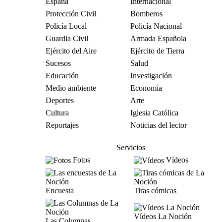
España
Internacional
Protección Civil
Bomberos
Policía Local
Policía Nacional
Guardia Civil
Armada Española
Ejército del Aire
Ejército de Tierra
Sucesos
Salud
Educación
Investigación
Medio ambiente
Economía
Deportes
Arte
Cultura
Iglesia Católica
Reportajes
Noticias del lector
Servicios
Fotos
Vídeos
Encuesta
Tiras cómicas
Vídeos La Noción
Las Columnas