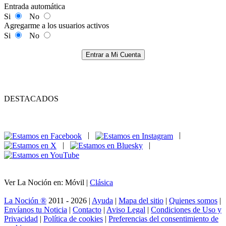
Entrada automática
Si
No
Agregarme a los usuarios activos
Si
No
Entrar a Mi Cuenta
DESTACADOS
|
|
|
|
Ver La Noción en: Móvil |
Clásica
La Noción ®
2011 - 2026 |
Ayuda
|
Mapa del sitio
|
Quienes somos
|
Envíanos tu Noticia
|
Contacto
|
Aviso Legal
|
Condiciones de Uso y
Privacidad
|
Política de cookies
|
Preferencias del consentimiento de