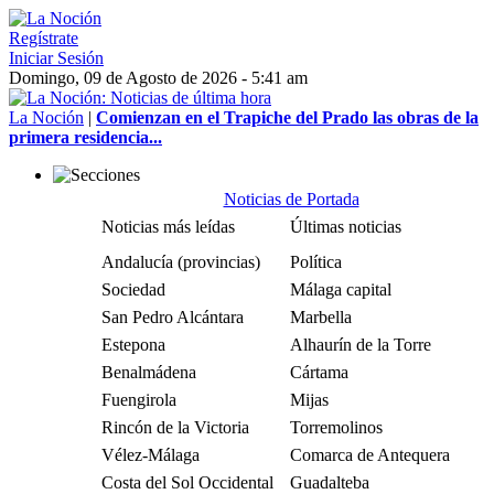
Regístrate
Iniciar Sesión
Domingo, 09 de Agosto de 2026 - 5:41 am
La Noción
|
Comienzan en el Trapiche del Prado las obras de la
primera residencia...
Noticias de Portada
Noticias más leídas
Últimas noticias
Andalucía (provincias)
Política
Sociedad
Málaga capital
San Pedro Alcántara
Marbella
Estepona
Alhaurín de la Torre
Benalmádena
Cártama
Fuengirola
Mijas
Rincón de la Victoria
Torremolinos
Vélez-Málaga
Comarca de Antequera
Costa del Sol Occidental
Guadalteba