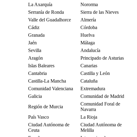
La Axarquía
Nororma
Serranía de Ronda
Sierra de las Nieves
Valle del Guadalhorce
Almería
Cádiz
Córdoba
Granada
Huelva
Jaén
Málaga
Sevilla
Andalucía
Aragón
Principado de Asturias
Islas Baleares
Canarias
Cantabria
Castilla y León
Castilla-La Mancha
Cataluña
Comunidad Valenciana
Extremadura
Galicia
Comunidad de Madrid
Comunidad Foral de
Región de Murcia
Navarra
País Vasco
La Rioja
Ciudad Autónoma de
Ciudad Autónoma de
Ceuta
Melilla