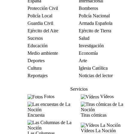
España
Internacional
Protección Civil
Bomberos
Policía Local
Policía Nacional
Guardia Civil
Armada Española
Ejército del Aire
Ejército de Tierra
Sucesos
Salud
Educación
Investigación
Medio ambiente
Economía
Deportes
Arte
Cultura
Iglesia Católica
Reportajes
Noticias del lector
Servicios
Fotos
Vídeos
Encuesta
Tiras cómicas
Vídeos La Noción
Las Columnas