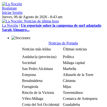
Regístrate
Iniciar Sesión
Jueves, 06 de Agosto de 2026 - 8:43 am
La Noción
|
Un reportaje sobre la campeona de surf adaptado
Sarah Almagro...
Noticias de Portada
Noticias más leídas
Últimas noticias
Andalucía (provincias)
Política
Sociedad
Málaga capital
San Pedro Alcántara
Marbella
Estepona
Alhaurín de la Torre
Benalmádena
Cártama
Fuengirola
Mijas
Rincón de la Victoria
Torremolinos
Vélez-Málaga
Comarca de Antequera
Costa del Sol Occidental
Guadalteba