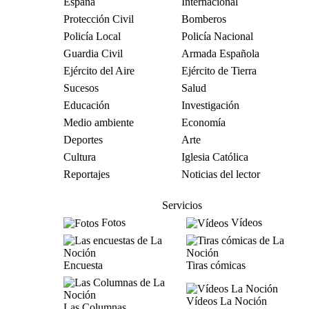
España
Internacional
Protección Civil
Bomberos
Policía Local
Policía Nacional
Guardia Civil
Armada Española
Ejército del Aire
Ejército de Tierra
Sucesos
Salud
Educación
Investigación
Medio ambiente
Economía
Deportes
Arte
Cultura
Iglesia Católica
Reportajes
Noticias del lector
Servicios
Fotos
Vídeos
Encuesta
Tiras cómicas
Vídeos La Noción
Las Columnas