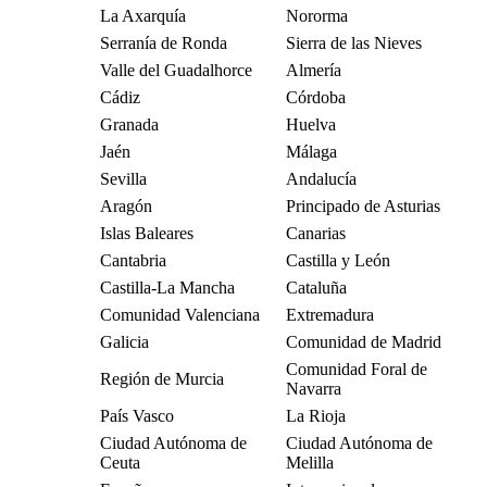
La Axarquía
Nororma
Serranía de Ronda
Sierra de las Nieves
Valle del Guadalhorce
Almería
Cádiz
Córdoba
Granada
Huelva
Jaén
Málaga
Sevilla
Andalucía
Aragón
Principado de Asturias
Islas Baleares
Canarias
Cantabria
Castilla y León
Castilla-La Mancha
Cataluña
Comunidad Valenciana
Extremadura
Galicia
Comunidad de Madrid
Comunidad Foral de
Región de Murcia
Navarra
País Vasco
La Rioja
Ciudad Autónoma de
Ciudad Autónoma de
Ceuta
Melilla