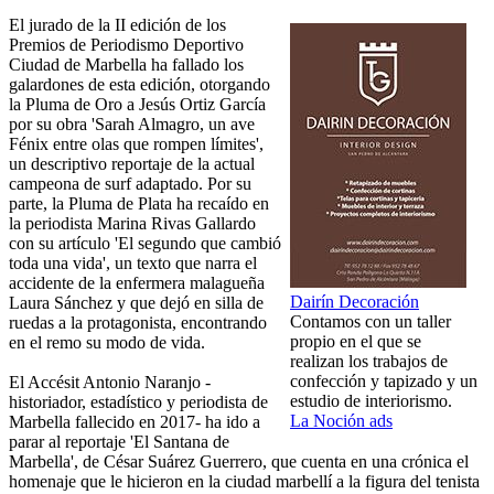
El jurado de la II edición de los
Premios de Periodismo Deportivo
Ciudad de Marbella ha fallado los
galardones de esta edición, otorgando
la Pluma de Oro a Jesús Ortiz García
por su obra 'Sarah Almagro, un ave
Fénix entre olas que rompen límites',
un descriptivo reportaje de la actual
campeona de surf adaptado. Por su
parte, la Pluma de Plata ha recaído en
la periodista Marina Rivas Gallardo
con su artículo 'El segundo que cambió
toda una vida', un texto que narra el
accidente de la enfermera malagueña
Dairín Decoración
Laura Sánchez y que dejó en silla de
Contamos con un taller
ruedas a la protagonista, encontrando
propio en el que se
en el remo su modo de vida.
realizan los trabajos de
confección y tapizado y un
El Accésit Antonio Naranjo -
estudio de interiorismo.
historiador, estadístico y periodista de
La Noción ads
Marbella fallecido en 2017- ha ido a
parar al reportaje 'El Santana de
Marbella', de César Suárez Guerrero, que cuenta en una crónica el
homenaje que le hicieron en la ciudad marbellí a la figura del tenista