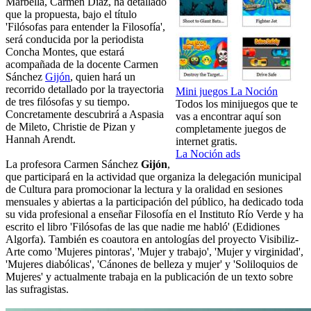
Marbella, Carmen Díaz, ha detallado
que la propuesta, bajo el título
'Filósofas para entender la Filosofía',
será conducida por la periodista
Concha Montes, que estará
acompañada de la docente Carmen
Sánchez
Gijón
, quien hará un
recorrido detallado por la trayectoria
Mini juegos La Noción
de tres filósofas y su tiempo.
Todos los minijuegos que te
Concretamente descubrirá a Aspasia
vas a encontrar aquí son
de Mileto, Christie de Pizan y
completamente juegos de
Hannah Arendt.
internet gratis.
La Noción ads
La profesora Carmen Sánchez
Gijón
,
que participará en la actividad que organiza la delegación municipal
de Cultura para promocionar la lectura y la oralidad en sesiones
mensuales y abiertas a la participación del público, ha dedicado toda
su vida profesional a enseñar Filosofía en el Instituto Río Verde y ha
escrito el libro 'Filósofas de las que nadie me habló' (Edidiones
Algorfa). También es coautora en antologías del proyecto Visibiliz-
Arte como 'Mujeres pintoras', 'Mujer y trabajo', 'Mujer y virginidad',
'Mujeres diabólicas', 'Cánones de belleza y mujer' y 'Soliloquios de
Mujeres' y actualmente trabaja en la publicación de un texto sobre
las sufragistas.