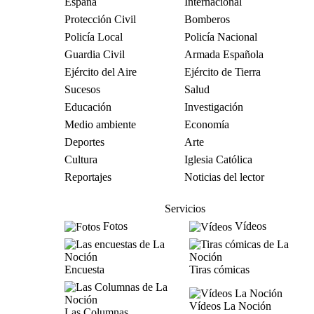
España
Internacional
Protección Civil
Bomberos
Policía Local
Policía Nacional
Guardia Civil
Armada Española
Ejército del Aire
Ejército de Tierra
Sucesos
Salud
Educación
Investigación
Medio ambiente
Economía
Deportes
Arte
Cultura
Iglesia Católica
Reportajes
Noticias del lector
Servicios
Fotos
Vídeos
Encuesta
Tiras cómicas
Vídeos La Noción
Las Columnas