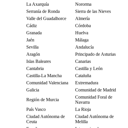
La Axarquía
Nororma
Serranía de Ronda
Sierra de las Nieves
Valle del Guadalhorce
Almería
Cádiz
Córdoba
Granada
Huelva
Jaén
Málaga
Sevilla
Andalucía
Aragón
Principado de Asturias
Islas Baleares
Canarias
Cantabria
Castilla y León
Castilla-La Mancha
Cataluña
Comunidad Valenciana
Extremadura
Galicia
Comunidad de Madrid
Comunidad Foral de
Región de Murcia
Navarra
País Vasco
La Rioja
Ciudad Autónoma de
Ciudad Autónoma de
Ceuta
Melilla