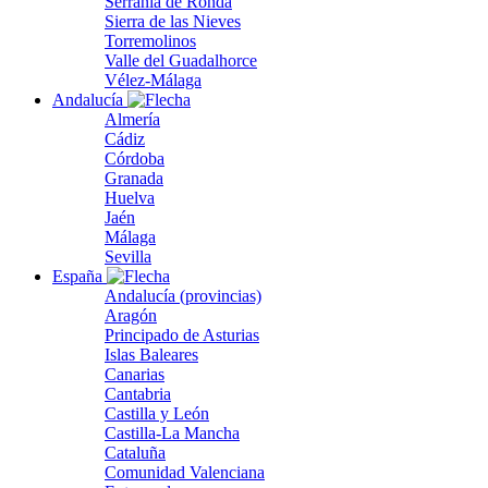
Serranía de Ronda
Sierra de las Nieves
Torremolinos
Valle del Guadalhorce
Vélez-Málaga
Andalucía
Almería
Cádiz
Córdoba
Granada
Huelva
Jaén
Málaga
Sevilla
España
Andalucía (provincias)
Aragón
Principado de Asturias
Islas Baleares
Canarias
Cantabria
Castilla y León
Castilla-La Mancha
Cataluña
Comunidad Valenciana