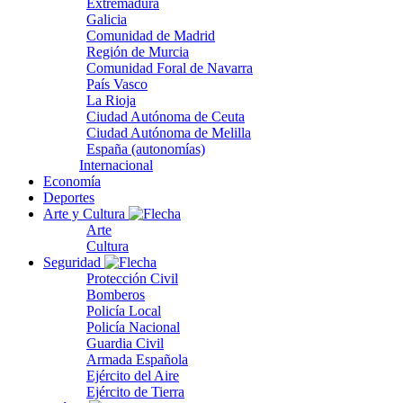
Extremadura
Galicia
Comunidad de Madrid
Región de Murcia
Comunidad Foral de Navarra
País Vasco
La Rioja
Ciudad Autónoma de Ceuta
Ciudad Autónoma de Melilla
España (autonomías)
Internacional
Economía
Deportes
Arte y Cultura
Arte
Cultura
Seguridad
Protección Civil
Bomberos
Policía Local
Policía Nacional
Guardia Civil
Armada Española
Ejército del Aire
Ejército de Tierra