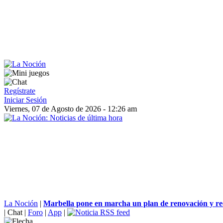
Regístrate
Iniciar Sesión
Viernes, 07 de Agosto de 2026 - 12:26 am
La Noción
|
Marbella pone en marcha un plan de renovación y reo
|
Chat
|
Foro
|
App
|