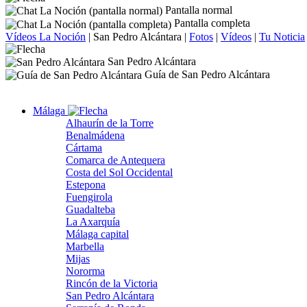
Pantalla normal
Pantalla completa
Vídeos La Noción
|
San Pedro Alcántara
|
Fotos
|
Vídeos
|
Tu Noticia
San Pedro Alcántara
Guía de San Pedro Alcántara
Málaga
Alhaurín de la Torre
Benalmádena
Cártama
Comarca de Antequera
Costa del Sol Occidental
Estepona
Fuengirola
Guadalteba
La Axarquía
Málaga capital
Marbella
Mijas
Nororma
Rincón de la Victoria
San Pedro Alcántara