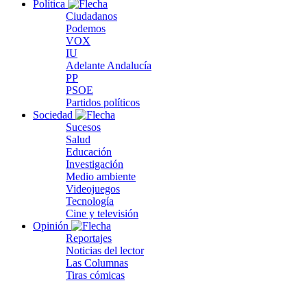
Política
Ciudadanos
Podemos
VOX
IU
Adelante Andalucía
PP
PSOE
Partidos políticos
Sociedad
Sucesos
Salud
Educación
Investigación
Medio ambiente
Videojuegos
Tecnología
Cine y televisión
Opinión
Reportajes
Noticias del lector
Las Columnas
Tiras cómicas