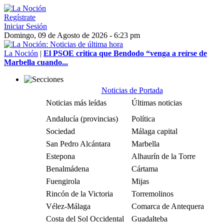
Regístrate
Iniciar Sesión
Domingo, 09 de Agosto de 2026 - 6:23 pm
La Noción
|
El PSOE critica que Bendodo “venga a reírse de
Marbella cuando...
Noticias de Portada
Noticias más leídas
Últimas noticias
Andalucía (provincias)
Política
Sociedad
Málaga capital
San Pedro Alcántara
Marbella
Estepona
Alhaurín de la Torre
Benalmádena
Cártama
Fuengirola
Mijas
Rincón de la Victoria
Torremolinos
Vélez-Málaga
Comarca de Antequera
Costa del Sol Occidental
Guadalteba