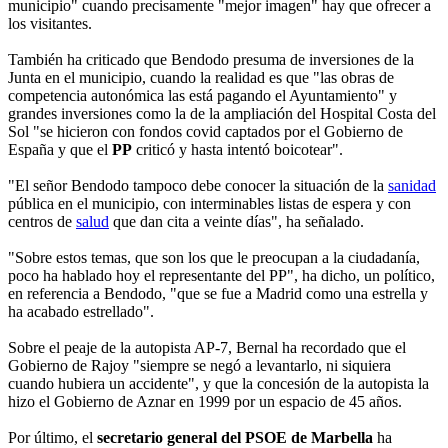
municipio" cuando precisamente "mejor imagen" hay que ofrecer a
los visitantes.
También ha criticado que Bendodo presuma de inversiones de la
Junta en el municipio, cuando la realidad es que "las obras de
competencia autonómica las está pagando el Ayuntamiento" y
grandes inversiones como la de la ampliación del Hospital Costa del
Sol "se hicieron con fondos covid captados por el Gobierno de
España y que el
PP
criticó y hasta intentó boicotear".
"El señor Bendodo tampoco debe conocer la situación de la
sanidad
pública en el municipio, con interminables listas de espera y con
centros de
salud
que dan cita a veinte días", ha señalado.
"Sobre estos temas, que son los que le preocupan a la ciudadanía,
poco ha hablado hoy el representante del PP", ha dicho, un político,
en referencia a Bendodo, "que se fue a Madrid como una estrella y
ha acabado estrellado".
Sobre el peaje de la autopista AP-7, Bernal ha recordado que el
Gobierno de Rajoy "siempre se negó a levantarlo, ni siquiera
cuando hubiera un accidente", y que la concesión de la autopista la
hizo el Gobierno de Aznar en 1999 por un espacio de 45 años.
Por último, el
secretario general del
PSOE
de Marbella
ha