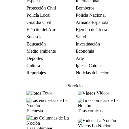
España
Internacional
Protección Civil
Bomberos
Policía Local
Policía Nacional
Guardia Civil
Armada Española
Ejército del Aire
Ejército de Tierra
Sucesos
Salud
Educación
Investigación
Medio ambiente
Economía
Deportes
Arte
Cultura
Iglesia Católica
Reportajes
Noticias del lector
Servicios
Fotos
Vídeos
Encuesta
Tiras cómicas
Vídeos La Noción
Las Columnas