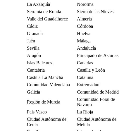
La Axarquía
Nororma
Serranía de Ronda
Sierra de las Nieves
Valle del Guadalhorce
Almería
Cádiz
Córdoba
Granada
Huelva
Jaén
Málaga
Sevilla
Andalucía
Aragón
Principado de Asturias
Islas Baleares
Canarias
Cantabria
Castilla y León
Castilla-La Mancha
Cataluña
Comunidad Valenciana
Extremadura
Galicia
Comunidad de Madrid
Comunidad Foral de
Región de Murcia
Navarra
País Vasco
La Rioja
Ciudad Autónoma de
Ciudad Autónoma de
Ceuta
Melilla