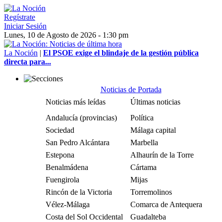
Regístrate
Iniciar Sesión
Lunes, 10 de Agosto de 2026 - 1:30 pm
La Noción
|
El PSOE exige el blindaje de la gestión pública
directa para...
Noticias de Portada
Noticias más leídas
Últimas noticias
Andalucía (provincias)
Política
Sociedad
Málaga capital
San Pedro Alcántara
Marbella
Estepona
Alhaurín de la Torre
Benalmádena
Cártama
Fuengirola
Mijas
Rincón de la Victoria
Torremolinos
Vélez-Málaga
Comarca de Antequera
Costa del Sol Occidental
Guadalteba