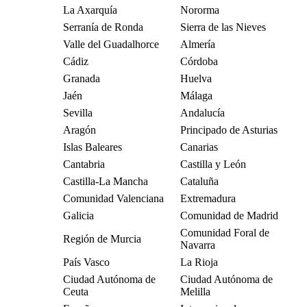
La Axarquía
Nororma
Serranía de Ronda
Sierra de las Nieves
Valle del Guadalhorce
Almería
Cádiz
Córdoba
Granada
Huelva
Jaén
Málaga
Sevilla
Andalucía
Aragón
Principado de Asturias
Islas Baleares
Canarias
Cantabria
Castilla y León
Castilla-La Mancha
Cataluña
Comunidad Valenciana
Extremadura
Galicia
Comunidad de Madrid
Comunidad Foral de
Región de Murcia
Navarra
País Vasco
La Rioja
Ciudad Autónoma de
Ciudad Autónoma de
Ceuta
Melilla