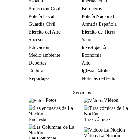
España
Internacional
Protección Civil
Bomberos
Policía Local
Policía Nacional
Guardia Civil
Armada Española
Ejército del Aire
Ejército de Tierra
Sucesos
Salud
Educación
Investigación
Medio ambiente
Economía
Deportes
Arte
Cultura
Iglesia Católica
Reportajes
Noticias del lector
Servicios
Fotos
Vídeos
Encuesta
Tiras cómicas
Vídeos La Noción
Las Columnas