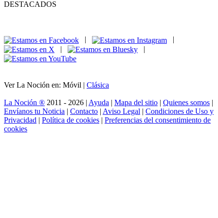
DESTACADOS
|
|
|
|
Ver La Noción en: Móvil |
Clásica
La Noción ®
2011 - 2026 |
Ayuda
|
Mapa del sitio
|
Quienes somos
|
Envíanos tu Noticia
|
Contacto
|
Aviso Legal
|
Condiciones de Uso y
Privacidad
|
Política de cookies
|
Preferencias del consentimiento de
cookies