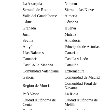
La Axarquía
Nororma
Serranía de Ronda
Sierra de las Nieves
Valle del Guadalhorce
Almería
Cádiz
Córdoba
Granada
Huelva
Jaén
Málaga
Sevilla
Andalucía
Aragón
Principado de Asturias
Islas Baleares
Canarias
Cantabria
Castilla y León
Castilla-La Mancha
Cataluña
Comunidad Valenciana
Extremadura
Galicia
Comunidad de Madrid
Comunidad Foral de
Región de Murcia
Navarra
País Vasco
La Rioja
Ciudad Autónoma de
Ciudad Autónoma de
Ceuta
Melilla