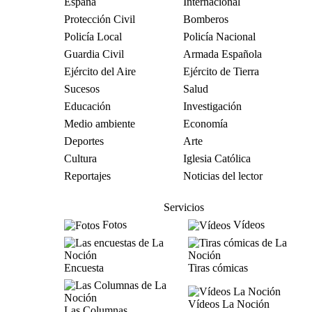
España
Internacional
Protección Civil
Bomberos
Policía Local
Policía Nacional
Guardia Civil
Armada Española
Ejército del Aire
Ejército de Tierra
Sucesos
Salud
Educación
Investigación
Medio ambiente
Economía
Deportes
Arte
Cultura
Iglesia Católica
Reportajes
Noticias del lector
Servicios
Fotos
Vídeos
Encuesta
Tiras cómicas
Vídeos La Noción
Las Columnas