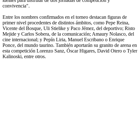
ideales para disfrutar de dos jornadas de competición y
convivencia".
Entre los nombres confirmados en el torneo destacan figuras de
primer nivel procedentes de distintos ámbitos, como Pepe Reina,
Vicente del Bosque, Uli Stielike y Paco Jémez, del deportivo; Risto
Mejide y Carlos Sobera, de la comunicación; Amaury Nolasco, del
cine internacional; y Pepín Liria, Manuel Escribano o Enrique
Ponce, del mundo taurino. También aportarán su granito de arena en
esta competición Lorenzo Sanz, Óscar Higares, David Otero o Tyler
Kalinoski, entre otros.