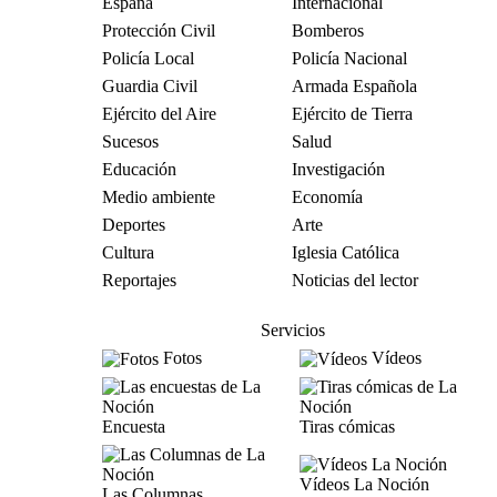
España
Internacional
Protección Civil
Bomberos
Policía Local
Policía Nacional
Guardia Civil
Armada Española
Ejército del Aire
Ejército de Tierra
Sucesos
Salud
Educación
Investigación
Medio ambiente
Economía
Deportes
Arte
Cultura
Iglesia Católica
Reportajes
Noticias del lector
Servicios
Fotos
Vídeos
Encuesta
Tiras cómicas
Vídeos La Noción
Las Columnas