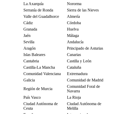
La Axarquía
Nororma
Serranía de Ronda
Sierra de las Nieves
Valle del Guadalhorce
Almería
Cádiz
Córdoba
Granada
Huelva
Jaén
Málaga
Sevilla
Andalucía
Aragón
Principado de Asturias
Islas Baleares
Canarias
Cantabria
Castilla y León
Castilla-La Mancha
Cataluña
Comunidad Valenciana
Extremadura
Galicia
Comunidad de Madrid
Comunidad Foral de
Región de Murcia
Navarra
País Vasco
La Rioja
Ciudad Autónoma de
Ciudad Autónoma de
Ceuta
Melilla