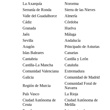
La Axarquía
Nororma
Serranía de Ronda
Sierra de las Nieves
Valle del Guadalhorce
Almería
Cádiz
Córdoba
Granada
Huelva
Jaén
Málaga
Sevilla
Andalucía
Aragón
Principado de Asturias
Islas Baleares
Canarias
Cantabria
Castilla y León
Castilla-La Mancha
Cataluña
Comunidad Valenciana
Extremadura
Galicia
Comunidad de Madrid
Comunidad Foral de
Región de Murcia
Navarra
País Vasco
La Rioja
Ciudad Autónoma de
Ciudad Autónoma de
Ceuta
Melilla