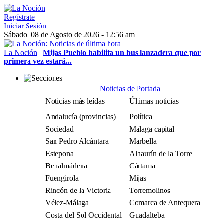
Regístrate
Iniciar Sesión
Sábado, 08 de Agosto de 2026 - 12:56 am
La Noción
|
Mijas Pueblo habilita un bus lanzadera que por
primera vez estará...
Noticias de Portada
Noticias más leídas
Últimas noticias
Andalucía (provincias)
Política
Sociedad
Málaga capital
San Pedro Alcántara
Marbella
Estepona
Alhaurín de la Torre
Benalmádena
Cártama
Fuengirola
Mijas
Rincón de la Victoria
Torremolinos
Vélez-Málaga
Comarca de Antequera
Costa del Sol Occidental
Guadalteba