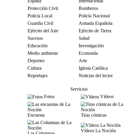
España
Internacional
Protección Civil
Bomberos
Policía Local
Policía Nacional
Guardia Civil
Armada Española
Ejército del Aire
Ejército de Tierra
Sucesos
Salud
Educación
Investigación
Medio ambiente
Economía
Deportes
Arte
Cultura
Iglesia Católica
Reportajes
Noticias del lector
Servicios
Fotos
Vídeos
Encuesta
Tiras cómicas
Vídeos La Noción
Las Columnas