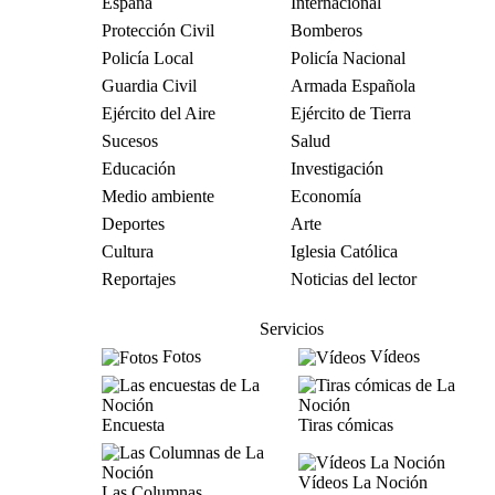
España
Internacional
Protección Civil
Bomberos
Policía Local
Policía Nacional
Guardia Civil
Armada Española
Ejército del Aire
Ejército de Tierra
Sucesos
Salud
Educación
Investigación
Medio ambiente
Economía
Deportes
Arte
Cultura
Iglesia Católica
Reportajes
Noticias del lector
Servicios
Fotos
Vídeos
Encuesta
Tiras cómicas
Vídeos La Noción
Las Columnas