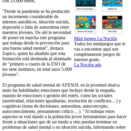
con 25.000 euros.
"Desde la pandemia se ha producido
un incremento considerable de
intentos autolíticos, ideación suicida,
depresión o falta de autoestima entre
nuestros jóvenes. De ahí la necesidad
de poner en marcha este programa
Mini juegos La Noción
que trabaja desde la prevención para
Todos los minijuegos que te
una buena salud mental", destaca
vas a encontrar aquí son
Zapico, quien ha añadido que esta
completamente juegos de
formación está destinada al alumnado
internet gratis.
de "primero a cuarto de la ESO de
La Noción ads
los siete institutos, en total unos 5.000
jóvenes".
El programa de salud mental de AFESOL en la juventud abarca
tanto las habilidades emociones que incluye desde la empatía,
manejo de emociones o gestión del estrés, como las sociales
(asertividad, relaciones igualitarias, resolución de conflictos…) y
cognitivas (toma de decisiones, autoestima, autoconcepto,
autoconocimiento, pensamiento crítico… ). "Al trabajar estos
aspectos se está dando a la población joven herramientas para hacer
frente a situaciones que de un modo u otro puedan terminar en
problemas de salud mental o en ideación suicida, informando sobre