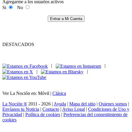
Agregarme a los usuarios activos
Si
No
Entrar a Mi Cuenta
DESTACADOS
|
|
|
|
Ver La Noción en: Móvil |
Clásica
La Noción ®
2011 - 2026 |
Ayuda
|
Mapa del sitio
|
Quienes somos
|
Envíanos tu Noticia
|
Contacto
|
Aviso Legal
|
Condiciones de Uso y
Privacidad
|
Política de cookies
|
Preferencias del consentimiento de
cookies