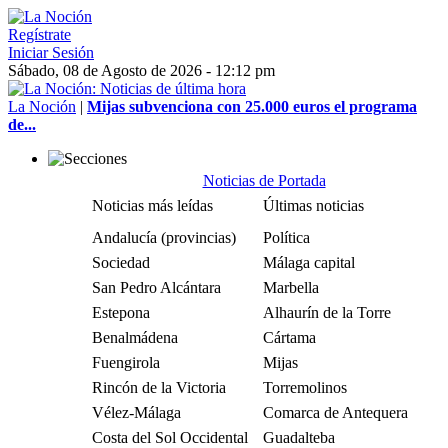
Regístrate
Iniciar Sesión
Sábado, 08 de Agosto de 2026 - 12:12 pm
La Noción
|
Mijas subvenciona con 25.000 euros el programa
de...
Noticias de Portada
Noticias más leídas
Últimas noticias
Andalucía (provincias)
Política
Sociedad
Málaga capital
San Pedro Alcántara
Marbella
Estepona
Alhaurín de la Torre
Benalmádena
Cártama
Fuengirola
Mijas
Rincón de la Victoria
Torremolinos
Vélez-Málaga
Comarca de Antequera
Costa del Sol Occidental
Guadalteba