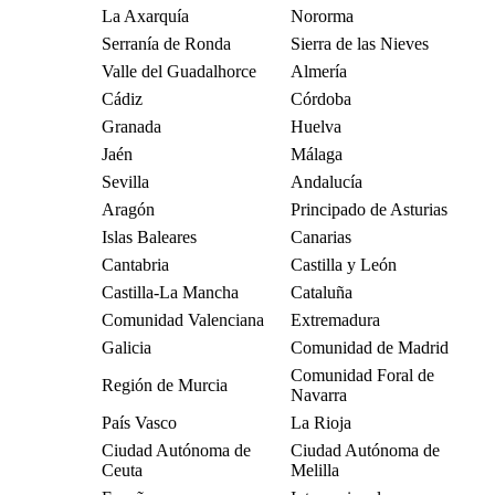
La Axarquía
Nororma
Serranía de Ronda
Sierra de las Nieves
Valle del Guadalhorce
Almería
Cádiz
Córdoba
Granada
Huelva
Jaén
Málaga
Sevilla
Andalucía
Aragón
Principado de Asturias
Islas Baleares
Canarias
Cantabria
Castilla y León
Castilla-La Mancha
Cataluña
Comunidad Valenciana
Extremadura
Galicia
Comunidad de Madrid
Comunidad Foral de
Región de Murcia
Navarra
País Vasco
La Rioja
Ciudad Autónoma de
Ciudad Autónoma de
Ceuta
Melilla