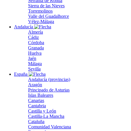
Serranía de Ronda
Sierra de las Nieves
Torremolinos
Valle del Guadalhorce
Vélez-Málaga
Andalucía
Almería
Cádiz
Córdoba
Granada
Huelva
Jaén
Málaga
Sevilla
España
Andalucía (provincias)
Aragón
Principado de Asturias
Islas Baleares
Canarias
Cantabria
Castilla y León
Castilla-La Mancha
Cataluña
Comunidad Valenciana