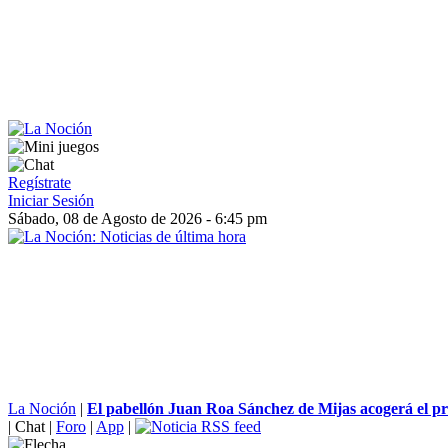
Regístrate
Iniciar Sesión
Sábado, 08 de Agosto de 2026 - 6:45 pm
La Noción
|
El pabellón Juan Roa Sánchez de Mijas acogerá el pr
|
Chat
|
Foro
|
App
|