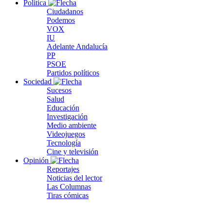
Política
Ciudadanos
Podemos
VOX
IU
Adelante Andalucía
PP
PSOE
Partidos políticos
Sociedad
Sucesos
Salud
Educación
Investigación
Medio ambiente
Videojuegos
Tecnología
Cine y televisión
Opinión
Reportajes
Noticias del lector
Las Columnas
Tiras cómicas