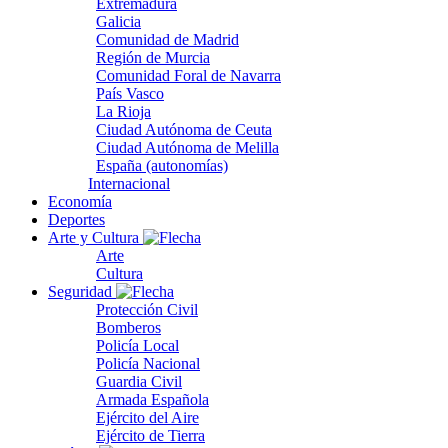
Extremadura
Galicia
Comunidad de Madrid
Región de Murcia
Comunidad Foral de Navarra
País Vasco
La Rioja
Ciudad Autónoma de Ceuta
Ciudad Autónoma de Melilla
España (autonomías)
Internacional
Economía
Deportes
Arte y Cultura
Arte
Cultura
Seguridad
Protección Civil
Bomberos
Policía Local
Policía Nacional
Guardia Civil
Armada Española
Ejército del Aire
Ejército de Tierra