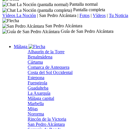
Pantalla normal
Pantalla completa
Vídeos La Noción
|
San Pedro Alcántara
|
Fotos
|
Vídeos
|
Tu Noticia
San Pedro Alcántara
Guía de San Pedro Alcántara
Málaga
Alhaurín de la Torre
Benalmádena
Cártama
Comarca de Antequera
Costa del Sol Occidental
Estepona
Fuengirola
Guadalteba
La Axarquía
Málaga capital
Marbella
Mijas
Nororma
Rincón de la Victoria
San Pedro Alcántara