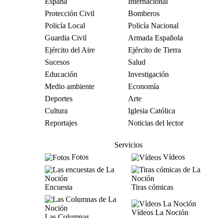
España
Internacional
Protección Civil
Bomberos
Policía Local
Policía Nacional
Guardia Civil
Armada Española
Ejército del Aire
Ejército de Tierra
Sucesos
Salud
Educación
Investigación
Medio ambiente
Economía
Deportes
Arte
Cultura
Iglesia Católica
Reportajes
Noticias del lector
Servicios
Fotos
Vídeos
Encuesta
Tiras cómicas
Vídeos La Noción
Las Columnas