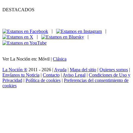
DESTACADOS
|
|
|
|
Ver La Noción en: Móvil |
Clásica
La Noción ®
2011 - 2026 |
Ayuda
|
Mapa del sitio
|
Quienes somos
|
Envíanos tu Noticia
|
Contacto
|
Aviso Legal
|
Condiciones de Uso y
Privacidad
|
Política de cookies
|
Preferencias del consentimiento de
cookies