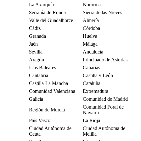
La Axarquía
Nororma
Serranía de Ronda
Sierra de las Nieves
Valle del Guadalhorce
Almería
Cádiz
Córdoba
Granada
Huelva
Jaén
Málaga
Sevilla
Andalucía
Aragón
Principado de Asturias
Islas Baleares
Canarias
Cantabria
Castilla y León
Castilla-La Mancha
Cataluña
Comunidad Valenciana
Extremadura
Galicia
Comunidad de Madrid
Comunidad Foral de
Región de Murcia
Navarra
País Vasco
La Rioja
Ciudad Autónoma de
Ciudad Autónoma de
Ceuta
Melilla