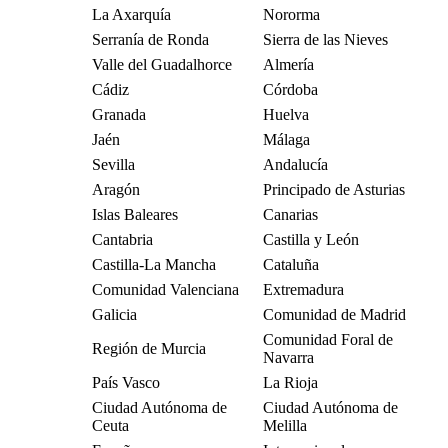
La Axarquía
Nororma
Serranía de Ronda
Sierra de las Nieves
Valle del Guadalhorce
Almería
Cádiz
Córdoba
Granada
Huelva
Jaén
Málaga
Sevilla
Andalucía
Aragón
Principado de Asturias
Islas Baleares
Canarias
Cantabria
Castilla y León
Castilla-La Mancha
Cataluña
Comunidad Valenciana
Extremadura
Galicia
Comunidad de Madrid
Comunidad Foral de
Región de Murcia
Navarra
País Vasco
La Rioja
Ciudad Autónoma de
Ciudad Autónoma de
Ceuta
Melilla