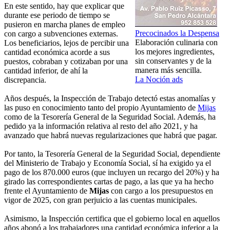
En este sentido, hay que explicar que
durante ese periodo de tiempo se
pusieron en marcha planes de empleo
Precocinados la Despensa
con cargo a subvenciones externas.
Elaboración culinaria con
Los beneficiarios, lejos de percibir una
los mejores ingredientes,
cantidad económica acorde a sus
sin conservantes y de la
puestos, cobraban y cotizaban por una
manera más sencilla.
cantidad inferior, de ahí la
La Noción ads
discrepancia.
Años después, la Inspección de Trabajo detectó estas anomalías y
las puso en conocimiento tanto del propio Ayuntamiento de
Mijas
como de la Tesorería General de la Seguridad Social. Además, ha
pedido ya la información relativa al resto del año 2021, y ha
avanzado que habrá nuevas regularizaciones que habrá que pagar.
Por tanto, la Tesorería General de la Seguridad Social, dependiente
del Ministerio de Trabajo y Economía Social, sí ha exigido ya el
pago de los 870.000 euros (que incluyen un recargo del 20%) y ha
girado las correspondientes cartas de pago, a las que ya ha hecho
frente el Ayuntamiento de
Mijas
con cargo a los presupuestos en
vigor de 2025, con gran perjuicio a las cuentas municipales.
Asimismo, la Inspección certifica que el gobierno local en aquellos
años abonó a los trabajadores una cantidad económica inferior a la