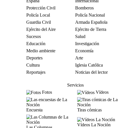
España
Internacional
Protección Civil
Bomberos
Policía Local
Policía Nacional
Guardia Civil
Armada Española
Ejército del Aire
Ejército de Tierra
Sucesos
Salud
Educación
Investigación
Medio ambiente
Economía
Deportes
Arte
Cultura
Iglesia Católica
Reportajes
Noticias del lector
Servicios
Fotos
Vídeos
Encuesta
Tiras cómicas
Vídeos La Noción
Las Columnas