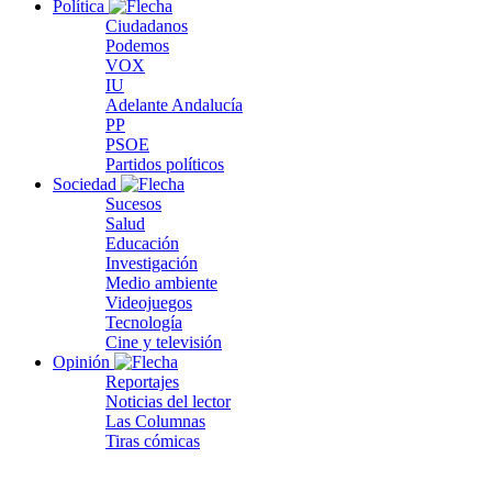
Política
Ciudadanos
Podemos
VOX
IU
Adelante Andalucía
PP
PSOE
Partidos políticos
Sociedad
Sucesos
Salud
Educación
Investigación
Medio ambiente
Videojuegos
Tecnología
Cine y televisión
Opinión
Reportajes
Noticias del lector
Las Columnas
Tiras cómicas