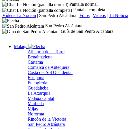
Pantalla normal
Pantalla completa
Vídeos La Noción
|
San Pedro Alcántara
|
Fotos
|
Vídeos
|
Tu Noticia
San Pedro Alcántara
Guía de San Pedro Alcántara
Málaga
Alhaurín de la Torre
Benalmádena
Cártama
Comarca de Antequera
Costa del Sol Occidental
Estepona
Fuengirola
Guadalteba
La Axarquía
Málaga capital
Marbella
Mijas
Nororma
Rincón de la Victoria
San Pedro Alcántara