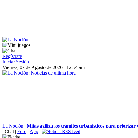
Regístrate
Iniciar Sesión
Viernes, 07 de Agosto de 2026 - 12:54 am
La Noción
|
Mijas agiliza los trámites urbanísticos para priorizar 
|
Chat
|
Foro
|
App
|