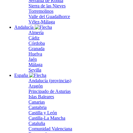
Serranía de Ronda
Sierra de las Nieves
Torremolinos
Valle del Guadalhorce
Vélez-Málaga
Andalucía
Almería
Cádiz
Córdoba
Granada
Huelva
Jaén
Málaga
Sevilla
España
Andalucía (provincias)
Aragón
Principado de Asturias
Islas Baleares
Canarias
Cantabria
Castilla y León
Castilla-La Mancha
Cataluña
Comunidad Valenciana