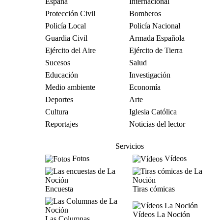
España
Internacional
Protección Civil
Bomberos
Policía Local
Policía Nacional
Guardia Civil
Armada Española
Ejército del Aire
Ejército de Tierra
Sucesos
Salud
Educación
Investigación
Medio ambiente
Economía
Deportes
Arte
Cultura
Iglesia Católica
Reportajes
Noticias del lector
Servicios
Fotos
Vídeos
Encuesta
Tiras cómicas
Vídeos La Noción
Las Columnas