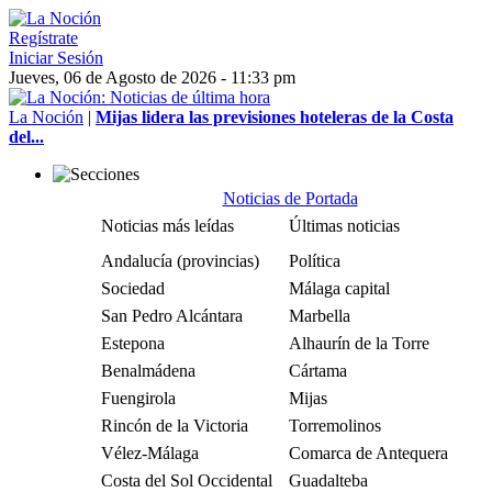
Regístrate
Iniciar Sesión
Jueves, 06 de Agosto de 2026 - 11:33 pm
La Noción
|
Mijas lidera las previsiones hoteleras de la Costa
del...
Noticias de Portada
Noticias más leídas
Últimas noticias
Andalucía (provincias)
Política
Sociedad
Málaga capital
San Pedro Alcántara
Marbella
Estepona
Alhaurín de la Torre
Benalmádena
Cártama
Fuengirola
Mijas
Rincón de la Victoria
Torremolinos
Vélez-Málaga
Comarca de Antequera
Costa del Sol Occidental
Guadalteba