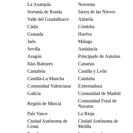
La Axarquía
Nororma
Serranía de Ronda
Sierra de las Nieves
Valle del Guadalhorce
Almería
Cádiz
Córdoba
Granada
Huelva
Jaén
Málaga
Sevilla
Andalucía
Aragón
Principado de Asturias
Islas Baleares
Canarias
Cantabria
Castilla y León
Castilla-La Mancha
Cataluña
Comunidad Valenciana
Extremadura
Galicia
Comunidad de Madrid
Comunidad Foral de
Región de Murcia
Navarra
País Vasco
La Rioja
Ciudad Autónoma de
Ciudad Autónoma de
Ceuta
Melilla