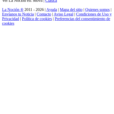
Ver La Noción en: Móvil |
Clásica
La Noción ®
2011 - 2026 |
Ayuda
|
Mapa del sitio
|
Quienes somos
|
Envíanos tu Noticia
|
Contacto
|
Aviso Legal
|
Condiciones de Uso y
Privacidad
|
Política de cookies
|
Preferencias del consentimiento de
cookies