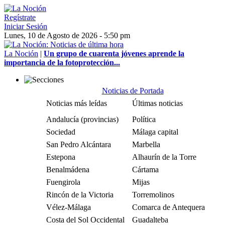
Regístrate
Iniciar Sesión
Lunes, 10 de Agosto de 2026 - 5:50 pm
La Noción
|
Un grupo de cuarenta jóvenes aprende la
importancia de la fotoprotección...
Noticias de Portada
Noticias más leídas
Últimas noticias
Andalucía (provincias)
Política
Sociedad
Málaga capital
San Pedro Alcántara
Marbella
Estepona
Alhaurín de la Torre
Benalmádena
Cártama
Fuengirola
Mijas
Rincón de la Victoria
Torremolinos
Vélez-Málaga
Comarca de Antequera
Costa del Sol Occidental
Guadalteba