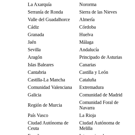
La Axarquía
Nororma
Serranía de Ronda
Sierra de las Nieves
Valle del Guadalhorce
Almería
Cádiz
Córdoba
Granada
Huelva
Jaén
Málaga
Sevilla
Andalucía
Aragón
Principado de Asturias
Islas Baleares
Canarias
Cantabria
Castilla y León
Castilla-La Mancha
Cataluña
Comunidad Valenciana
Extremadura
Galicia
Comunidad de Madrid
Comunidad Foral de
Región de Murcia
Navarra
País Vasco
La Rioja
Ciudad Autónoma de
Ciudad Autónoma de
Ceuta
Melilla