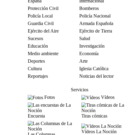
España
Internacional
Protección Civil
Bomberos
Policía Local
Policía Nacional
Guardia Civil
Armada Española
Ejército del Aire
Ejército de Tierra
Sucesos
Salud
Educación
Investigación
Medio ambiente
Economía
Deportes
Arte
Cultura
Iglesia Católica
Reportajes
Noticias del lector
Servicios
Fotos
Vídeos
Encuesta
Tiras cómicas
Vídeos La Noción
Las Columnas