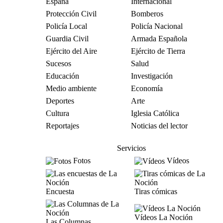
España
Internacional
Protección Civil
Bomberos
Policía Local
Policía Nacional
Guardia Civil
Armada Española
Ejército del Aire
Ejército de Tierra
Sucesos
Salud
Educación
Investigación
Medio ambiente
Economía
Deportes
Arte
Cultura
Iglesia Católica
Reportajes
Noticias del lector
Servicios
Fotos
Vídeos
Encuesta
Tiras cómicas
Vídeos La Noción
Las Columnas