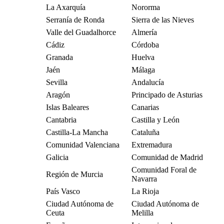
La Axarquía
Nororma
Serranía de Ronda
Sierra de las Nieves
Valle del Guadalhorce
Almería
Cádiz
Córdoba
Granada
Huelva
Jaén
Málaga
Sevilla
Andalucía
Aragón
Principado de Asturias
Islas Baleares
Canarias
Cantabria
Castilla y León
Castilla-La Mancha
Cataluña
Comunidad Valenciana
Extremadura
Galicia
Comunidad de Madrid
Comunidad Foral de
Región de Murcia
Navarra
País Vasco
La Rioja
Ciudad Autónoma de
Ciudad Autónoma de
Ceuta
Melilla