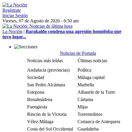
Regístrate
Iniciar Sesión
Viernes, 07 de Agosto de 2026 - 6:50 am
La Noción
|
Barakaldo condena una agresión homófoba que
tuvo lugar...
Noticias de Portada
Noticias más leídas
Últimas noticias
Andalucía (provincias)
Política
Sociedad
Málaga capital
San Pedro Alcántara
Marbella
Estepona
Alhaurín de la Torre
Benalmádena
Cártama
Fuengirola
Mijas
Rincón de la Victoria
Torremolinos
Vélez-Málaga
Comarca de Antequera
Costa del Sol Occidental
Guadalteba