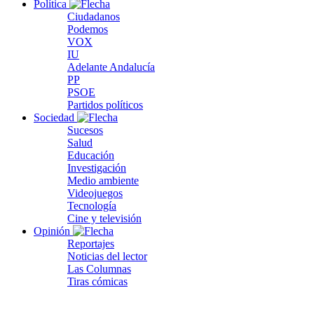
Política
Ciudadanos
Podemos
VOX
IU
Adelante Andalucía
PP
PSOE
Partidos políticos
Sociedad
Sucesos
Salud
Educación
Investigación
Medio ambiente
Videojuegos
Tecnología
Cine y televisión
Opinión
Reportajes
Noticias del lector
Las Columnas
Tiras cómicas