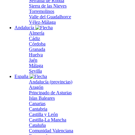
Serranía de Ronda
Sierra de las Nieves
Torremolinos
Valle del Guadalhorce
Vélez-Málaga
Andalucía
Almería
Cádiz
Córdoba
Granada
Huelva
Jaén
Málaga
Sevilla
España
Andalucía (provincias)
Aragón
Principado de Asturias
Islas Baleares
Canarias
Cantabria
Castilla y León
Castilla-La Mancha
Cataluña
Comunidad Valenciana