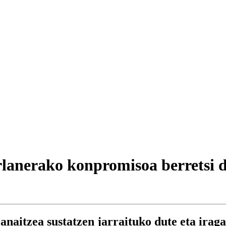
anerako konpromisoa berretsi du
naitzea sustatzen jarraituko dute eta irag