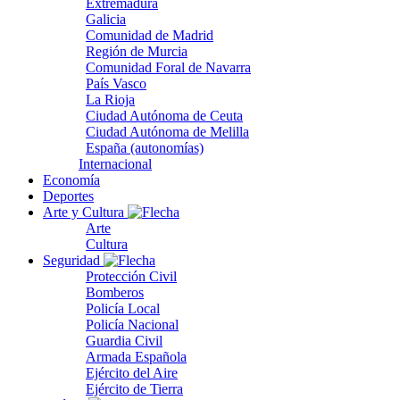
Extremadura
Galicia
Comunidad de Madrid
Región de Murcia
Comunidad Foral de Navarra
País Vasco
La Rioja
Ciudad Autónoma de Ceuta
Ciudad Autónoma de Melilla
España (autonomías)
Internacional
Economía
Deportes
Arte y Cultura
Arte
Cultura
Seguridad
Protección Civil
Bomberos
Policía Local
Policía Nacional
Guardia Civil
Armada Española
Ejército del Aire
Ejército de Tierra