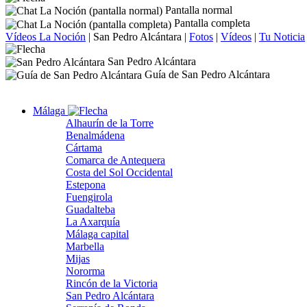
Pantalla normal
Pantalla completa
Vídeos La Noción
|
San Pedro Alcántara
|
Fotos
|
Vídeos
|
Tu Noticia
San Pedro Alcántara
Guía de San Pedro Alcántara
Málaga
Alhaurín de la Torre
Benalmádena
Cártama
Comarca de Antequera
Costa del Sol Occidental
Estepona
Fuengirola
Guadalteba
La Axarquía
Málaga capital
Marbella
Mijas
Nororma
Rincón de la Victoria
San Pedro Alcántara