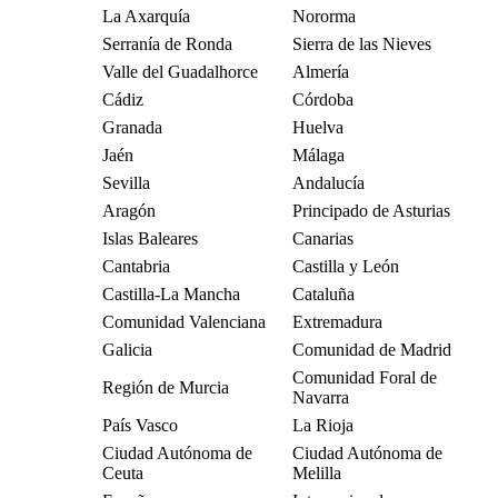
La Axarquía
Nororma
Serranía de Ronda
Sierra de las Nieves
Valle del Guadalhorce
Almería
Cádiz
Córdoba
Granada
Huelva
Jaén
Málaga
Sevilla
Andalucía
Aragón
Principado de Asturias
Islas Baleares
Canarias
Cantabria
Castilla y León
Castilla-La Mancha
Cataluña
Comunidad Valenciana
Extremadura
Galicia
Comunidad de Madrid
Comunidad Foral de
Región de Murcia
Navarra
País Vasco
La Rioja
Ciudad Autónoma de
Ciudad Autónoma de
Ceuta
Melilla