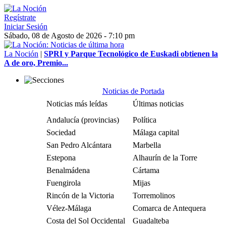
Regístrate
Iniciar Sesión
Sábado, 08 de Agosto de 2026 - 7:10 pm
La Noción
|
SPRI y Parque Tecnológico de Euskadi obtienen la
A de oro, Premio...
Noticias de Portada
Noticias más leídas
Últimas noticias
Andalucía (provincias)
Política
Sociedad
Málaga capital
San Pedro Alcántara
Marbella
Estepona
Alhaurín de la Torre
Benalmádena
Cártama
Fuengirola
Mijas
Rincón de la Victoria
Torremolinos
Vélez-Málaga
Comarca de Antequera
Costa del Sol Occidental
Guadalteba