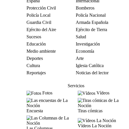
España
Internacional
Protección Civil
Bomberos
Policía Local
Policía Nacional
Guardia Civil
Armada Española
Ejército del Aire
Ejército de Tierra
Sucesos
Salud
Educación
Investigación
Medio ambiente
Economía
Deportes
Arte
Cultura
Iglesia Católica
Reportajes
Noticias del lector
Servicios
Fotos
Vídeos
Encuesta
Tiras cómicas
Vídeos La Noción
Las Columnas