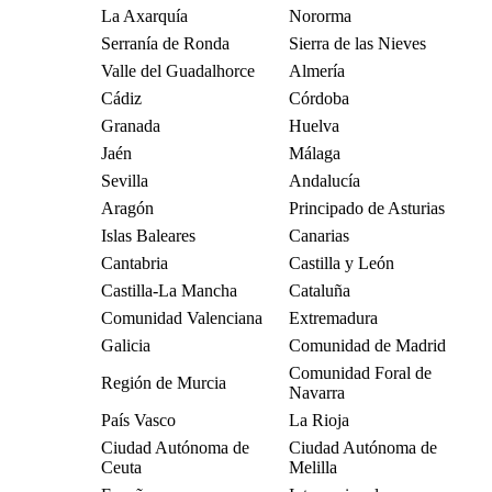
La Axarquía
Nororma
Serranía de Ronda
Sierra de las Nieves
Valle del Guadalhorce
Almería
Cádiz
Córdoba
Granada
Huelva
Jaén
Málaga
Sevilla
Andalucía
Aragón
Principado de Asturias
Islas Baleares
Canarias
Cantabria
Castilla y León
Castilla-La Mancha
Cataluña
Comunidad Valenciana
Extremadura
Galicia
Comunidad de Madrid
Comunidad Foral de
Región de Murcia
Navarra
País Vasco
La Rioja
Ciudad Autónoma de
Ciudad Autónoma de
Ceuta
Melilla