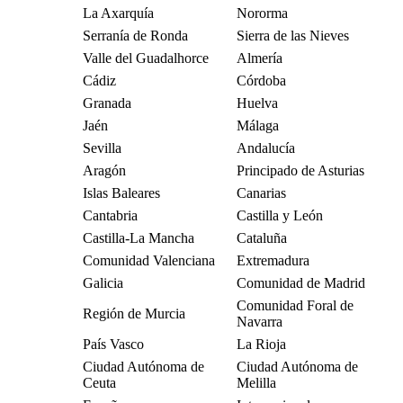
La Axarquía
Nororma
Serranía de Ronda
Sierra de las Nieves
Valle del Guadalhorce
Almería
Cádiz
Córdoba
Granada
Huelva
Jaén
Málaga
Sevilla
Andalucía
Aragón
Principado de Asturias
Islas Baleares
Canarias
Cantabria
Castilla y León
Castilla-La Mancha
Cataluña
Comunidad Valenciana
Extremadura
Galicia
Comunidad de Madrid
Comunidad Foral de
Región de Murcia
Navarra
País Vasco
La Rioja
Ciudad Autónoma de
Ciudad Autónoma de
Ceuta
Melilla