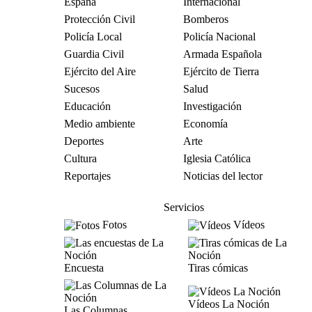
España
Internacional
Protección Civil
Bomberos
Policía Local
Policía Nacional
Guardia Civil
Armada Española
Ejército del Aire
Ejército de Tierra
Sucesos
Salud
Educación
Investigación
Medio ambiente
Economía
Deportes
Arte
Cultura
Iglesia Católica
Reportajes
Noticias del lector
Servicios
Fotos
Vídeos
Encuesta
Tiras cómicas
Vídeos La Noción
Las Columnas