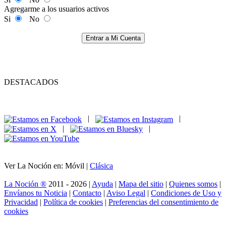
Agregarme a los usuarios activos
Si
No
Entrar a Mi Cuenta
DESTACADOS
|
|
|
|
Ver La Noción en: Móvil |
Clásica
La Noción ®
2011 - 2026 |
Ayuda
|
Mapa del sitio
|
Quienes somos
|
Envíanos tu Noticia
|
Contacto
|
Aviso Legal
|
Condiciones de Uso y
Privacidad
|
Política de cookies
|
Preferencias del consentimiento de
cookies