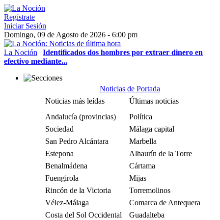
Regístrate
Iniciar Sesión
Domingo, 09 de Agosto de 2026 - 6:00 pm
La Noción
|
Identificados dos hombres por extraer dinero en
efectivo mediante...
Noticias de Portada
Noticias más leídas
Últimas noticias
Andalucía (provincias)
Política
Sociedad
Málaga capital
San Pedro Alcántara
Marbella
Estepona
Alhaurín de la Torre
Benalmádena
Cártama
Fuengirola
Mijas
Rincón de la Victoria
Torremolinos
Vélez-Málaga
Comarca de Antequera
Costa del Sol Occidental
Guadalteba