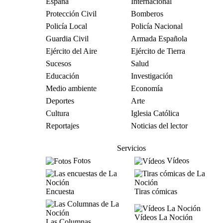
España
Internacional
Protección Civil
Bomberos
Policía Local
Policía Nacional
Guardia Civil
Armada Española
Ejército del Aire
Ejército de Tierra
Sucesos
Salud
Educación
Investigación
Medio ambiente
Economía
Deportes
Arte
Cultura
Iglesia Católica
Reportajes
Noticias del lector
Servicios
Fotos
Vídeos
Encuesta
Tiras cómicas
Vídeos La Noción
Las Columnas