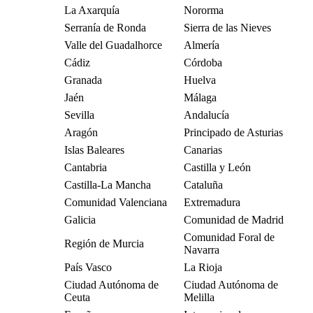
La Axarquía
Nororma
Serranía de Ronda
Sierra de las Nieves
Valle del Guadalhorce
Almería
Cádiz
Córdoba
Granada
Huelva
Jaén
Málaga
Sevilla
Andalucía
Aragón
Principado de Asturias
Islas Baleares
Canarias
Cantabria
Castilla y León
Castilla-La Mancha
Cataluña
Comunidad Valenciana
Extremadura
Galicia
Comunidad de Madrid
Comunidad Foral de
Región de Murcia
Navarra
País Vasco
La Rioja
Ciudad Autónoma de
Ciudad Autónoma de
Ceuta
Melilla