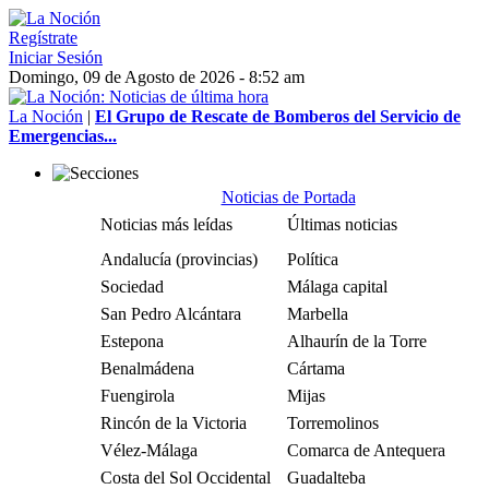
Regístrate
Iniciar Sesión
Domingo, 09 de Agosto de 2026 - 8:52 am
La Noción
|
El Grupo de Rescate de Bomberos del Servicio de
Emergencias...
Noticias de Portada
Noticias más leídas
Últimas noticias
Andalucía (provincias)
Política
Sociedad
Málaga capital
San Pedro Alcántara
Marbella
Estepona
Alhaurín de la Torre
Benalmádena
Cártama
Fuengirola
Mijas
Rincón de la Victoria
Torremolinos
Vélez-Málaga
Comarca de Antequera
Costa del Sol Occidental
Guadalteba