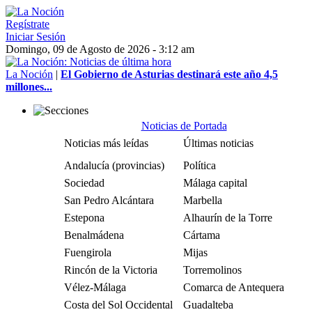
Regístrate
Iniciar Sesión
Domingo, 09 de Agosto de 2026 - 3:12 am
La Noción
|
El Gobierno de Asturias destinará este año 4,5
millones...
Noticias de Portada
Noticias más leídas
Últimas noticias
Andalucía (provincias)
Política
Sociedad
Málaga capital
San Pedro Alcántara
Marbella
Estepona
Alhaurín de la Torre
Benalmádena
Cártama
Fuengirola
Mijas
Rincón de la Victoria
Torremolinos
Vélez-Málaga
Comarca de Antequera
Costa del Sol Occidental
Guadalteba