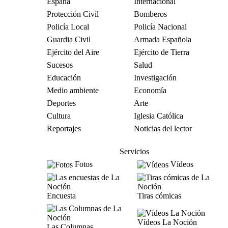
España
Internacional
Protección Civil
Bomberos
Policía Local
Policía Nacional
Guardia Civil
Armada Española
Ejército del Aire
Ejército de Tierra
Sucesos
Salud
Educación
Investigación
Medio ambiente
Economía
Deportes
Arte
Cultura
Iglesia Católica
Reportajes
Noticias del lector
Servicios
Fotos
Vídeos
Encuesta
Tiras cómicas
Vídeos La Noción
Las Columnas