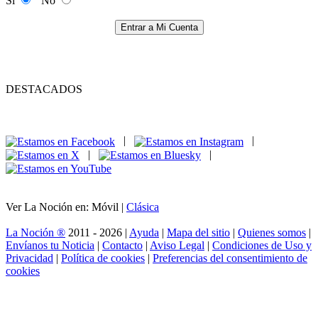
Si
No
Entrar a Mi Cuenta
DESTACADOS
|
|
|
|
Ver La Noción en: Móvil |
Clásica
La Noción ®
2011 - 2026 |
Ayuda
|
Mapa del sitio
|
Quienes somos
|
Envíanos tu Noticia
|
Contacto
|
Aviso Legal
|
Condiciones de Uso y
Privacidad
|
Política de cookies
|
Preferencias del consentimiento de
cookies