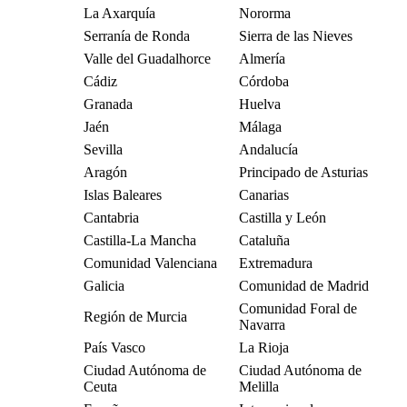
La Axarquía
Nororma
Serranía de Ronda
Sierra de las Nieves
Valle del Guadalhorce
Almería
Cádiz
Córdoba
Granada
Huelva
Jaén
Málaga
Sevilla
Andalucía
Aragón
Principado de Asturias
Islas Baleares
Canarias
Cantabria
Castilla y León
Castilla-La Mancha
Cataluña
Comunidad Valenciana
Extremadura
Galicia
Comunidad de Madrid
Comunidad Foral de
Región de Murcia
Navarra
País Vasco
La Rioja
Ciudad Autónoma de
Ciudad Autónoma de
Ceuta
Melilla