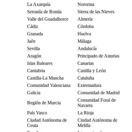
La Axarquía
Nororma
Serranía de Ronda
Sierra de las Nieves
Valle del Guadalhorce
Almería
Cádiz
Córdoba
Granada
Huelva
Jaén
Málaga
Sevilla
Andalucía
Aragón
Principado de Asturias
Islas Baleares
Canarias
Cantabria
Castilla y León
Castilla-La Mancha
Cataluña
Comunidad Valenciana
Extremadura
Galicia
Comunidad de Madrid
Comunidad Foral de
Región de Murcia
Navarra
País Vasco
La Rioja
Ciudad Autónoma de
Ciudad Autónoma de
Ceuta
Melilla