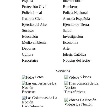
España
Internacional
Protección Civil
Bomberos
Policía Local
Policía Nacional
Guardia Civil
Armada Española
Ejército del Aire
Ejército de Tierra
Sucesos
Salud
Educación
Investigación
Medio ambiente
Economía
Deportes
Arte
Cultura
Iglesia Católica
Reportajes
Noticias del lector
Servicios
Fotos
Vídeos
Encuesta
Tiras cómicas
Vídeos La Noción
Las Columnas