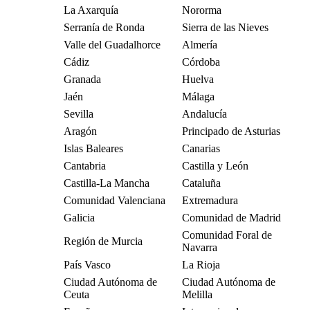
La Axarquía
Nororma
Serranía de Ronda
Sierra de las Nieves
Valle del Guadalhorce
Almería
Cádiz
Córdoba
Granada
Huelva
Jaén
Málaga
Sevilla
Andalucía
Aragón
Principado de Asturias
Islas Baleares
Canarias
Cantabria
Castilla y León
Castilla-La Mancha
Cataluña
Comunidad Valenciana
Extremadura
Galicia
Comunidad de Madrid
Comunidad Foral de
Región de Murcia
Navarra
País Vasco
La Rioja
Ciudad Autónoma de
Ciudad Autónoma de
Ceuta
Melilla