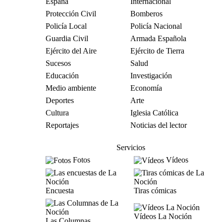
España
Internacional
Protección Civil
Bomberos
Policía Local
Policía Nacional
Guardia Civil
Armada Española
Ejército del Aire
Ejército de Tierra
Sucesos
Salud
Educación
Investigación
Medio ambiente
Economía
Deportes
Arte
Cultura
Iglesia Católica
Reportajes
Noticias del lector
Servicios
Fotos
Vídeos
Encuesta
Tiras cómicas
Vídeos La Noción
Las Columnas