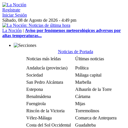
Regístrate
Iniciar Sesión
Sábado, 08 de Agosto de 2026 - 4:49 pm
La Noción
|
Aviso por fenómenos meteorológicos adversos por
altas temperaturas...
Noticias de Portada
Noticias más leídas
Últimas noticias
Andalucía (provincias)
Política
Sociedad
Málaga capital
San Pedro Alcántara
Marbella
Estepona
Alhaurín de la Torre
Benalmádena
Cártama
Fuengirola
Mijas
Rincón de la Victoria
Torremolinos
Vélez-Málaga
Comarca de Antequera
Costa del Sol Occidental
Guadalteba