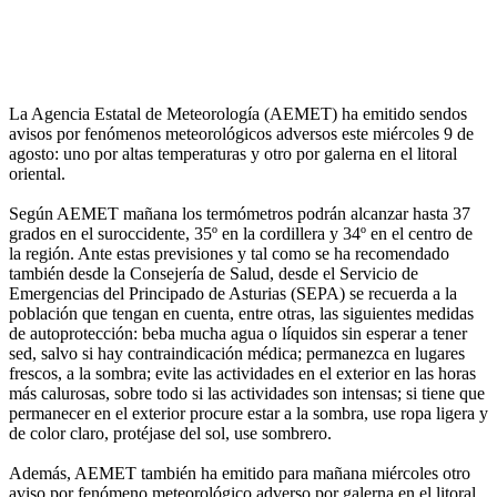
La Agencia Estatal de Meteorología (AEMET) ha emitido sendos
avisos por fenómenos meteorológicos adversos este miércoles 9 de
agosto: uno por altas temperaturas y otro por galerna en el litoral
oriental.
Según AEMET mañana los termómetros podrán alcanzar hasta 37
grados en el suroccidente, 35º en la cordillera y 34º en el centro de
la región. Ante estas previsiones y tal como se ha recomendado
también desde la Consejería de Salud, desde el Servicio de
Emergencias del Principado de Asturias (SEPA) se recuerda a la
población que tengan en cuenta, entre otras, las siguientes medidas
de autoprotección: beba mucha agua o líquidos sin esperar a tener
sed, salvo si hay contraindicación médica; permanezca en lugares
frescos, a la sombra; evite las actividades en el exterior en las horas
más calurosas, sobre todo si las actividades son intensas; si tiene que
permanecer en el exterior procure estar a la sombra, use ropa ligera y
de color claro, protéjase del sol, use sombrero.
Además, AEMET también ha emitido para mañana miércoles otro
aviso por fenómeno meteorológico adverso por galerna en el litoral