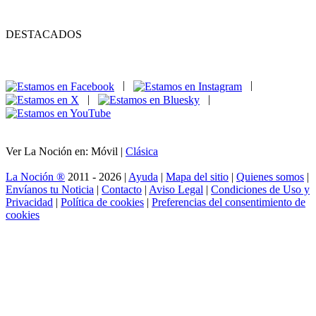
DESTACADOS
|
|
|
|
Ver La Noción en: Móvil |
Clásica
La Noción ®
2011 - 2026 |
Ayuda
|
Mapa del sitio
|
Quienes somos
|
Envíanos tu Noticia
|
Contacto
|
Aviso Legal
|
Condiciones de Uso y
Privacidad
|
Política de cookies
|
Preferencias del consentimiento de
cookies